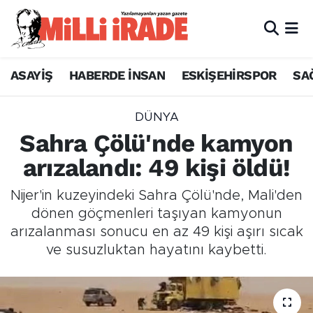
ASAYİŞ
HABERDE İNSAN
ESKİŞEHİRSPOR
SA
DÜNYA
Sahra Çölü'nde kamyon
arızalandı: 49 kişi öldü!
Nijer'in kuzeyindeki Sahra Çölü'nde, Mali'den
dönen göçmenleri taşıyan kamyonun
arızalanması sonucu en az 49 kişi aşırı sıcak
ve susuzluktan hayatını kaybetti.