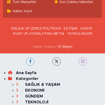
Tüm Manşetler
Son Dakika Haberleri
Haber Arşivi
GİZLİLİK VE ÇEREZ POLİTİKASI
İLETİŞİM
KÜNYE
KVKK VE AYDINLATMA METNİ
YAYIN İLKELERİ
Haber Yazılımı:
TE Bilişim
Ana Sayfa
Kategoriler
SAĞLIK & YAŞAM
EKONOMİ
GÜNDEM
TEKNOLOJİ