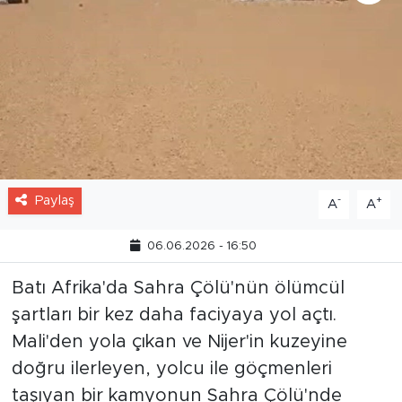
Paylaş
-
+
A
A
06.06.2026 - 16:50
Batı Afrika'da Sahra Çölü'nün ölümcül
şartları bir kez daha faciyaya yol açtı.
Mali'den yola çıkan ve Nijer'in kuzeyine
doğru ilerleyen, yolcu ile göçmenleri
taşıyan bir kamyonun Sahra Çölü'nde