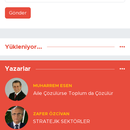
Gönder
Yükleniyor...
Yazarlar
MUHARREM ESEN
Aile Çözülürse Toplum da Çözülür
ZAFER ÖZCIVAN
STRATEJİK SEKTÖRLER