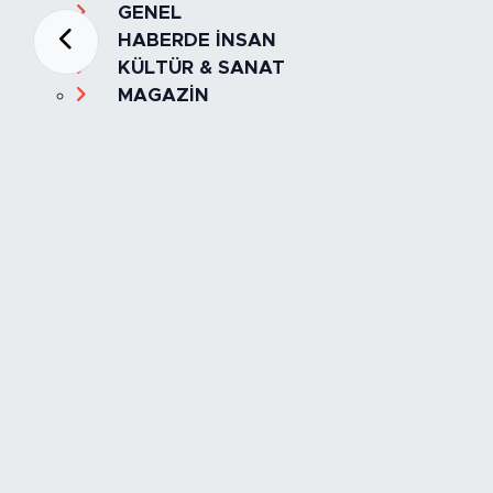
GENEL
HABERDE İNSAN
KÜLTÜR & SANAT
MAGAZİN
MANŞET
OLAY
SPOR
TÜRKİYE
Foto Galeri
Video
Yazarlar
Röportaj
Biyografi
Anketler
Künye
İletişim
Servisler
İstanbul Nöbetçi Eczaneler