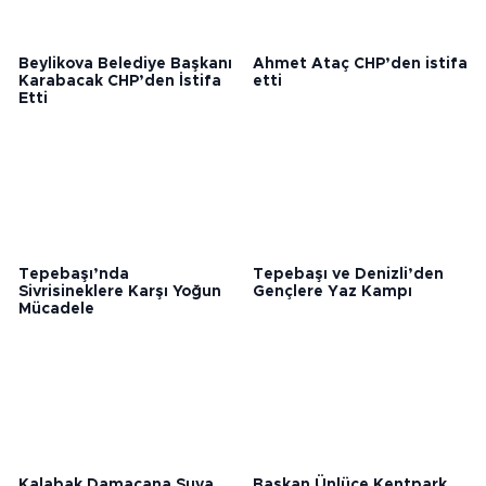
Beylikova Belediye Başkanı
Ahmet Ataç CHP’den istifa
Karabacak CHP’den İstifa
etti
Etti
Tepebaşı’nda
Tepebaşı ve Denizli’den
Sivrisineklere Karşı Yoğun
Gençlere Yaz Kampı
Mücadele
Kalabak Damacana Suya
Başkan Ünlüce Kentpark