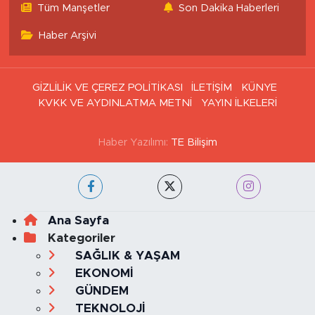
Tüm Manşetler
Son Dakika Haberleri
Haber Arşivi
GİZLİLİK VE ÇEREZ POLİTİKASI
İLETİŞİM
KÜNYE
KVKK VE AYDINLATMA METNİ
YAYIN İLKELERİ
Haber Yazılımı:
TE Bilişim
Ana Sayfa
Kategoriler
SAĞLIK & YAŞAM
EKONOMİ
GÜNDEM
TEKNOLOJİ