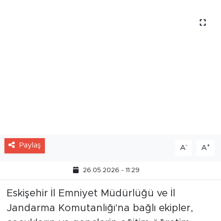
Paylaş
-
+
A
A
26.05.2026 - 11:29
Eskişehir İl Emniyet Müdürlüğü ve İl
Jandarma Komutanlığı'na bağlı ekipler,
çocukların ve gençlerin eğitim öğretim