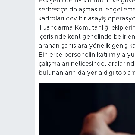
Eskişehir'de halkın huzur ve güve
serbestçe dolaşmasını engellem
kadroları dev bir asayiş operasy
İl Jandarma Komutanlığı ekipleri
içerisinde kent genelinde belir
aranan şahıslara yönelik geniş ka
Binlerce personelin katılımıyla yü
çalışmaları neticesinde, araların
bulunanların da yer aldığı toplam 1