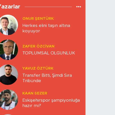
Yazarlar
ONUR ŞENTÜRK
Herkes elini taşın altına
koyuyor
ZAFER ÖZCIVAN
TOPLUMSAL OLGUNLUK
YAVUZ ÖZTÜRK
Transfer Bitti, Şimdi Sıra
Tribünde
KAAN SEZER
Eskişehirspor şampiyonluğa
hazır mı?