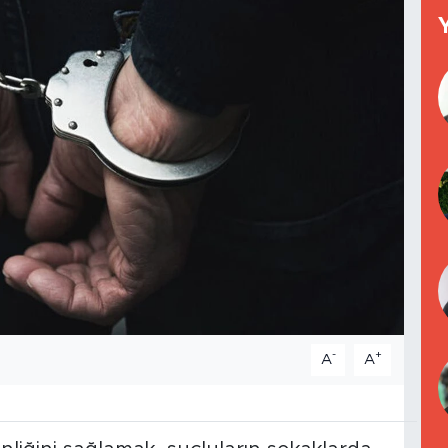
-
+
A
A