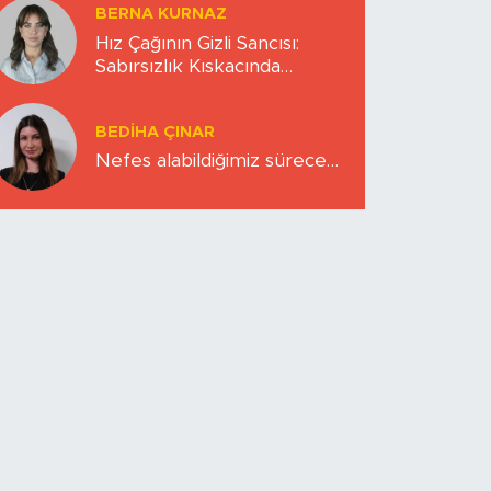
BERNA KURNAZ
Hız Çağının Gizli Sancısı:
Sabırsızlık Kıskacında
Zihinlerimiz
BEDIHA ÇINAR
Nefes alabildiğimiz sürece…