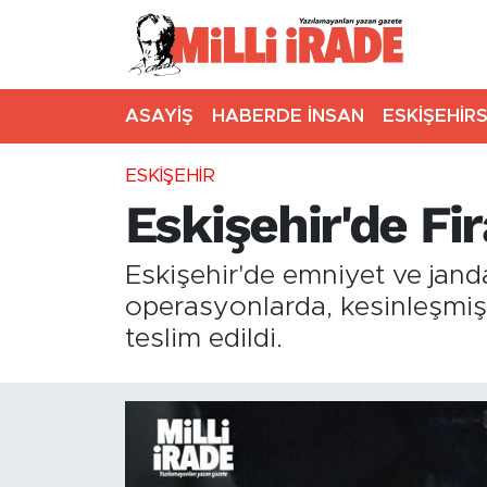
ASAYİŞ
HABERDE İNSAN
ESKİŞEHİR
ESKİŞEHİR
Eskişehir'de Fir
Eskişehir'de emniyet ve jand
operasyonlarda, kesinleşmiş
teslim edildi.