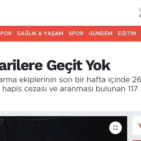
SPOR
SAĞLIK & YAŞAM
SPOR
GÜNDEM
EĞİTİM
arilere Geçit Yok
arma ekiplerinin son bir hafta içinde 2
 hapis cezası ve aranması bulunan 117 
Y