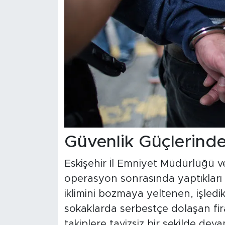
Güvenlik Güçlerinden
Eskişehir İl Emniyet Müdürlüğü ve
operasyon sonrasında yaptıkları
iklimini bozmaya yeltenen, işledi
sokaklarda serbestçe dolaşan firar
takiplere tavizsiz bir şekilde de