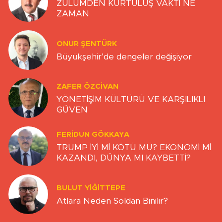
ZULÜMDEN KURTULUŞ VAKTİ NE
ZAMAN
ONUR ŞENTÜRK
Büyükşehir’de dengeler değişiyor
ZAFER ÖZCIVAN
YÖNETİŞİM KÜLTÜRÜ VE KARŞILIKLI
GÜVEN
FERIDUN GÖKKAYA
TRUMP İYİ Mİ KÖTÜ MÜ? EKONOMİ Mİ
KAZANDI, DÜNYA MI KAYBETTİ?
BULUT YİĞİTTEPE
Atlara Neden Soldan Binilir?