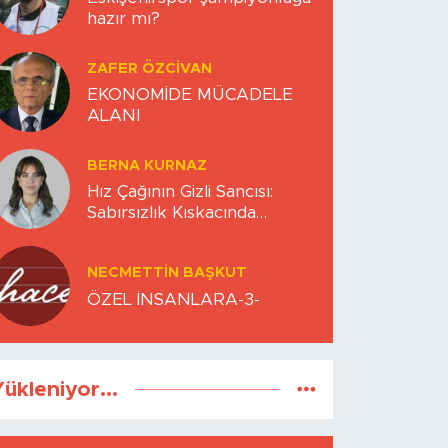
hazır mı?
ZAFER ÖZCIVAN
EKONOMİDE MÜCADELE
ALANI
BERNA KURNAZ
Hız Çağının Gizli Sancısı:
Sabırsızlık Kıskacında
Zihinlerimiz
NECMETTIN BAŞKUT
ÖZEL İNSANLARA-3-
ükleniyor...