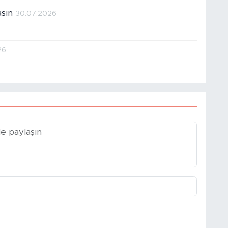
asın
30.07.2026
26