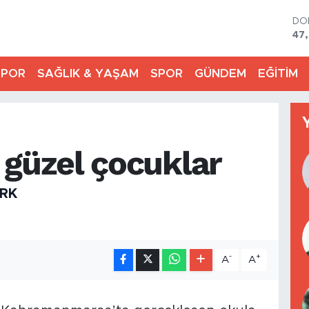
DO
47
EU
55
SPOR
SAĞLIK & YAŞAM
SPOR
GÜNDEM
EĞİTİM
ST
64
GR
651
Bİ
13
 güzel çocuklar
BI
64
RK
-
+
A
A