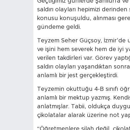
Geçtiğimiz günlerde Şanlıurfa v
saldırı olayları hepimizi derinden
konusu konuşuldu, alınması gerek
gündeme geldi.
Teyzem Seher Güçsoy, İzmir’de uz
ve işini hem severek hem de iyi y
verilen takdirleri var. Görev yap
saldırı olayları yaşandıktan sonr
anlamlı bir jest gerçekleştirdi.
Teyzemin okuttuğu 4-B sınıfı öğre
anlamlı bir mektup yazmış. Kend
anlatmışlar. Tabii, oldukça duyg
çikolatalar alarak üzerine not ya
“Öğretmenlere silah değil, çikola