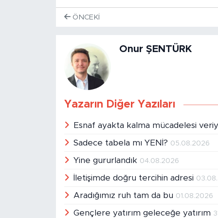
ÖNCEKI
Onur ŞENTÜRK
Yazarın Diğer Yazıları
Esnaf ayakta kalma mücadelesi veri
Sadece tabela mı YENİ?
05.08.2026
Yine gururlandık
04.08.2026
İletişimde doğru tercihin adresi
03.08
Aradığımız ruh tam da bu
01.08.2026
Gençlere yatırım geleceğe yatırım
3