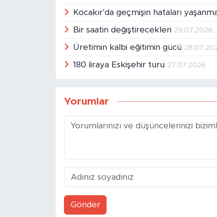
Kocakır’da geçmişin hataları yaşanm
Bir saatin değiştirecekleri
29.07.2026
Üretimin kalbi eğitimin gücü
28.07.20
180 liraya Eskişehir turu
27.07.2026
Yorumlar
Gönder