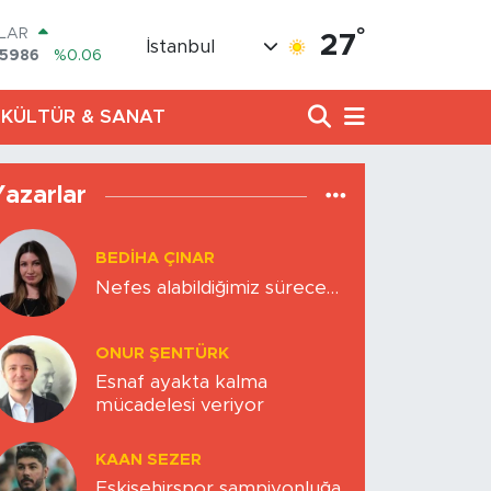
°
LAR
27
İstanbul
,5986
%0.06
RO
,0700
%0.1
KÜLTÜR & SANAT
ERLİN
,2438
%0.21
AM ALTIN
8.23
%0.39
Yazarlar
ST100
.703
%0
TCOIN
BEDIHA ÇINAR
.475,47
%0.66
Nefes alabildiğimiz sürece…
ONUR ŞENTÜRK
Esnaf ayakta kalma
mücadelesi veriyor
KAAN SEZER
Eskişehirspor şampiyonluğa