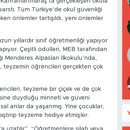
e Kahramanmaraş’ta gerçekleşen okula
 sarstı. Tüm Türkiye’de okul güvenliği
en önlemler tartışıldı, yeni önlemler
un yıllardır sınıf öğretmenliği yapıyor
apıyor. Çeşitli ödülleri, MEB tarafından
tığı Menderes Alpaslan İlkokulu’nda,
a, teyzemin öğrencileri gerçekten çok
ncileri, teyzeme bir çiçek ve de çok
isine duyduğu minneti ve güveni
usal anlar da yaşanmış. Yine çocuklar,
Y
pıştırıp teyzeme hediye etmişler.
ta uzatılır”, “Öğretmenlere silah veya