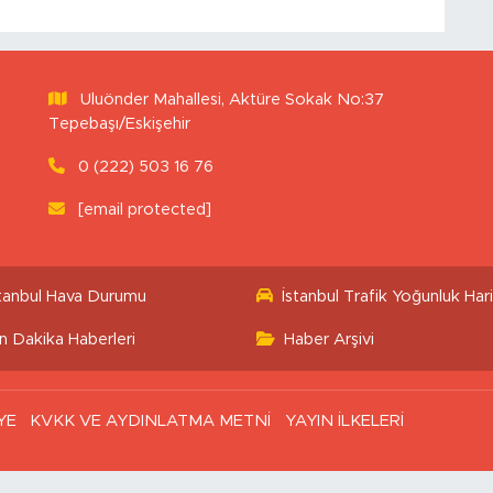
Uluönder Mahallesi, Aktüre Sokak No:37
Tepebaşı/Eskişehir
0 (222) 503 16 76
[email protected]
stanbul Hava Durumu
İstanbul Trafik Yoğunluk Hari
n Dakika Haberleri
Haber Arşivi
YE
KVKK VE AYDINLATMA METNİ
YAYIN İLKELERİ