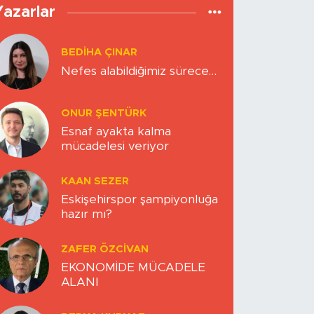
Yazarlar
BEDIHA ÇINAR
Nefes alabildiğimiz sürece…
ONUR ŞENTÜRK
Esnaf ayakta kalma
mücadelesi veriyor
KAAN SEZER
Eskişehirspor şampiyonluğa
hazır mı?
ZAFER ÖZCIVAN
EKONOMİDE MÜCADELE
ALANI