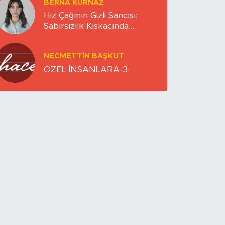
BERNA KURNAZ
Hız Çağının Gizli Sancısı:
Sabırsızlık Kıskacında
Zihinlerimiz
NECMETTIN BAŞKUT
ÖZEL İNSANLARA-3-