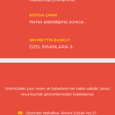
Hız Çağının Gizli Sancısı: Sabırsızlık
Kıskacında Zihinlerimiz
BEDIHA ÇINAR
Nefes alabildiğimiz sürece…
NECMETTIN BAŞKUT
ÖZEL İNSANLARA-3-
Sitemizdeki yazı, resim ve haberlerin her hakkı saklıdır. İzinsiz
veya kaynak gösterilemeden kullanılamaz.