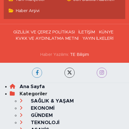
Tüm Manşetler
Son Dakika Haberleri
Haber Arşivi
GİZLİLİK VE ÇEREZ POLİTİKASI
İLETİŞİM
KÜNYE
KVKK VE AYDINLATMA METNİ
YAYIN İLKELERİ
Haber Yazılımı:
TE Bilişim
Ana Sayfa
Kategoriler
SAĞLIK & YAŞAM
EKONOMİ
GÜNDEM