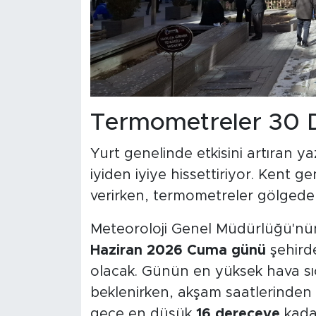
Termometreler 30 D
Yurt genelinde etkisini artıran yaz
iyiden iyiye hissettiriyor. Kent 
verirken, termometreler gölgede 
Meteoroloji Genel Müdürlüğü'nü
Haziran 2026 Cuma günü
şehirde
olacak. Günün en yüksek hava sı
beklenirken, akşam saatlerinden i
gece en düşük
16 dereceye
kadar