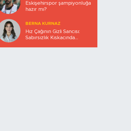
Eskişehirspor şampiyonluğa
hazır mı?
BERNA KURNAZ
Hız Çağının Gizli Sancısı:
Sabırsızlık Kıskacında
Zihinlerimiz