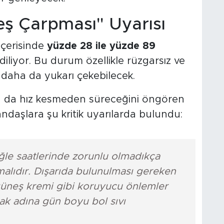
ş Çarpması" Uyarısı
içerisinde
yüzde 28 ile yüzde 89
iliyor. Bu durum özellikle rüzgarsız ve
ı daha da yukarı çekebilecek.
nu da hız kesmeden süreceğini öngören
tandaşlara şu kritik uyarılarda bulundu:
öğle saatlerinde zorunlu olmadıkça
alıdır. Dışarıda bulunulması gereken
üneş kremi gibi koruyucu önlemler
mak adına gün boyu bol sıvı