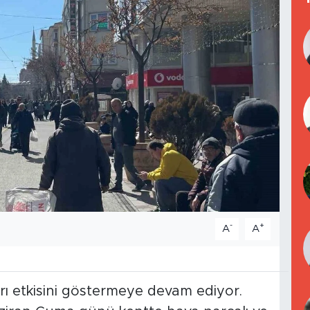
-
+
A
A
rı etkisini göstermeye devam ediyor.