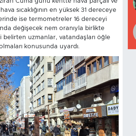
aziran Cuma günü kentte hava parçalı ve
 hava sıcaklığının en yüksek 31 dereceye
erinde ise termometreler 16 dereceyi
ında değişecek nem oranıyla birlikte
ni belirten uzmanlar, vatandaşları öğle
 olmaları konusunda uyardı.