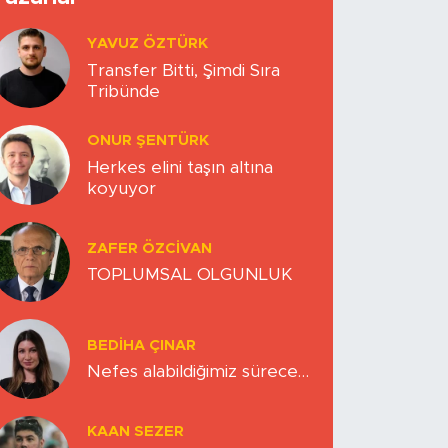
YAVUZ ÖZTÜRK
Transfer Bitti, Şimdi Sıra
Tribünde
ONUR ŞENTÜRK
Herkes elini taşın altına
koyuyor
ZAFER ÖZCIVAN
TOPLUMSAL OLGUNLUK
BEDIHA ÇINAR
Nefes alabildiğimiz sürece…
KAAN SEZER