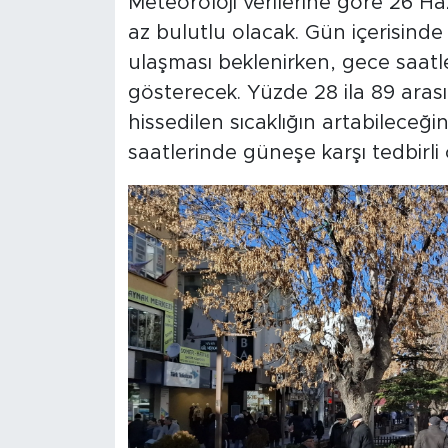
Meteoroloji verilerine göre 26 H
az bulutlu olacak. Gün içerisinde
ulaşması beklenirken, gece saatl
gösterecek. Yüzde 28 ila 89 aras
hissedilen sıcaklığın artabileceği
saatlerinde güneşe karşı tedbirli