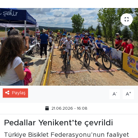
Paylaş
-
+
A
A
21.06.2026 - 16:08
Pedallar Yenikent’te çevrildi
Türkiye Bisiklet Federasyonu’nun faaliyet