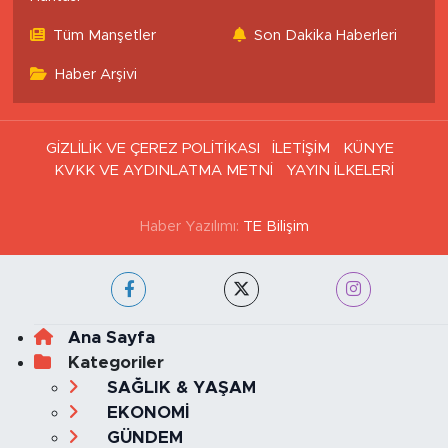
Tüm Manşetler
Son Dakika Haberleri
Haber Arşivi
GİZLİLİK VE ÇEREZ POLİTİKASI
İLETİŞİM
KÜNYE
KVKK VE AYDINLATMA METNİ
YAYIN İLKELERİ
Haber Yazılımı:
TE Bilişim
Ana Sayfa
Kategoriler
SAĞLIK & YAŞAM
EKONOMİ
GÜNDEM