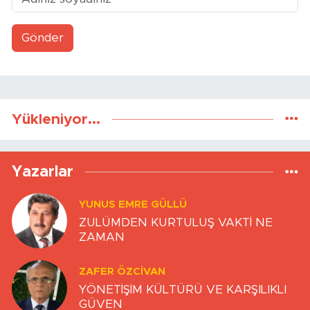
Gönder
Yükleniyor...
Yazarlar
YUNUS EMRE GÜLLÜ
ZULÜMDEN KURTULUŞ VAKTİ NE
ZAMAN
ZAFER ÖZCIVAN
YÖNETİŞİM KÜLTÜRÜ VE KARŞILIKLI
GÜVEN