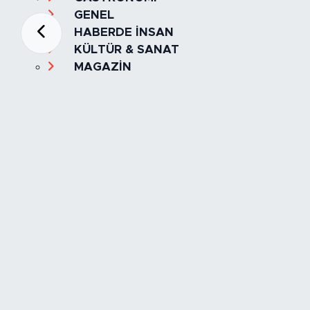
GENEL
HABERDE İNSAN
KÜLTÜR & SANAT
MAGAZİN
MANŞET
OLAY
SPOR
TÜRKİYE
Foto Galeri
Video
Yazarlar
Röportaj
Biyografi
Anketler
Künye
İletişim
Servisler
İstanbul Nöbetçi Eczaneler