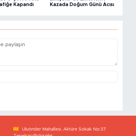
afiğe Kapandı
Kazada Doğum Günü Acısı
Uluönder Mahallesi, Aktüre Sokak No:37
Tepebaşı/Eskişehir