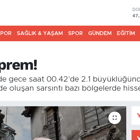
DO
47
EU
55
SPOR
SAĞLIK & YAŞAM
SPOR
GÜNDEM
EĞİTİM
ST
64,
GR
66
eprem!
Bİ
13.
BI
inde gece saat 00.42’de 2.1 büyüklüğü
64
de oluşan sarsıntı bazı bölgelerde hisse
Y