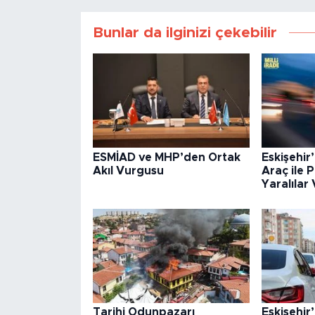
Bunlar da ilginizi çekebilir
ESMİAD ve MHP’den Ortak
Eskişehir’
Akıl Vurgusu
Araç ile 
Yaralılar 
Tarihi Odunpazarı
Eskişehir