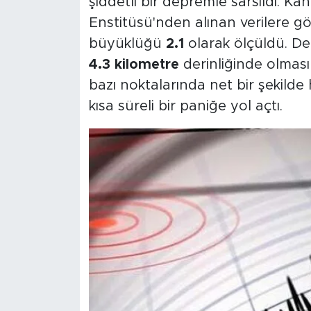
şiddetli bir depremle sarsıldı. K
Enstitüsü'nden alınan verilere g
büyüklüğü
2.1
olarak ölçüldü. D
4.3 kilometre
derinliğinde olmas
bazı noktalarında net bir şekilde
kısa süreli bir paniğe yol açtı.