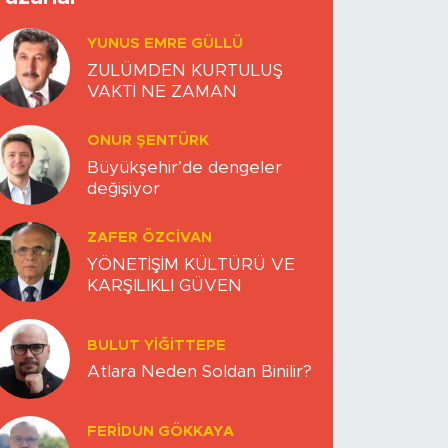
YUNUS EMRE GÜLLÜ
ZULÜMDEN KURTULUŞ
VAKTİ NE ZAMAN
ONUR ŞENTÜRK
Büyükşehir’de dengeler
değişiyor
ZAFER ÖZCIVAN
YÖNETİŞİM KÜLTÜRÜ VE
KARŞILIKLI GÜVEN
BULUT YİĞİTTEPE
Atlara Neden Soldan Binilir?
FERIDUN GÖKKAYA