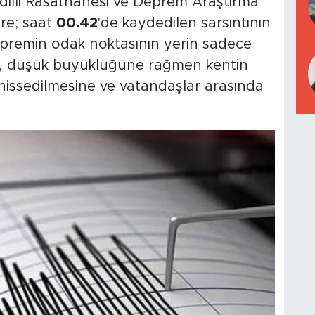
andilli Rasathanesi ve Deprem Araştırma
öre; saat
00.42
'de kaydedilen sarsıntının
epremin odak noktasının yerin sadece
ı, düşük büyüklüğüne rağmen kentin
 hissedilmesine ve vatandaşlar arasında