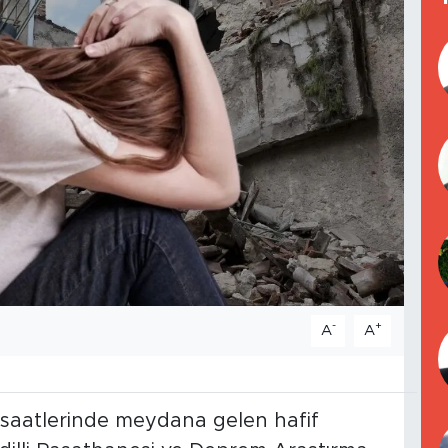
-
+
A
A
e saatlerinde meydana gelen hafif