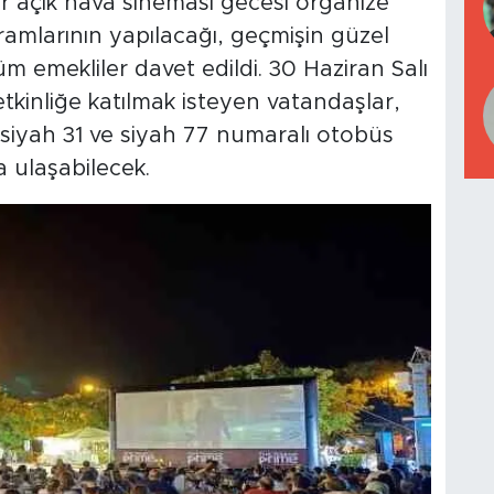
ir açık hava sineması gecesi organize
kramlarının yapılacağı, geçmişin güzel
üm emekliler davet edildi. 30 Haziran Salı
kinliğe katılmak isteyen vatandaşlar,
a siyah 31 ve siyah 77 numaralı otobüs
a ulaşabilecek.