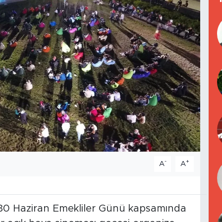
-
+
A
A
, 30 Haziran Emekliler Günü kapsamında