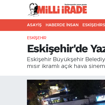
ASAYİŞ
HABERDE İNSAN
ESKİŞEHİR
ESKİŞEHİR
Eskişehir'de Ya
Eskişehir Büyükşehir Beledi
mısır ikramlı açık hava sinem