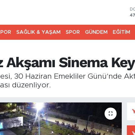
D
4
E
5
SPOR
SAĞLIK & YAŞAM
SPOR
GÜNDEM
EĞİTİM
S
64
G
65
z Akşamı Sinema Keyf
B
13
B
yesi, 30 Haziran Emekliler Günü’nde Ak
64
ası düzenliyor.
Y