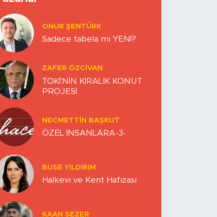
ONUR ŞENTÜRK
Sadece tabela mı YENİ?
ZAFER ÖZCIVAN
TOKİ'NİN KİRALIK KONUT
PROJESİ
NECMETTIN BAŞKUT
ÖZEL İNSANLARA-3-
BUSE YILDIRIM
Halkevi ve Kent Hafızası
KAAN SEZER