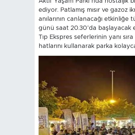
Aktif Yaşam Parkı’nda nostaljik b
ediyor. Patlamış mısır ve gazoz i
anılarının canlanacağı etkinliğe t
günü saat 20.30’da başlayacak et
Tıp Ekspres seferlerinin yanı sır
hatlarını kullanarak parka kolayc