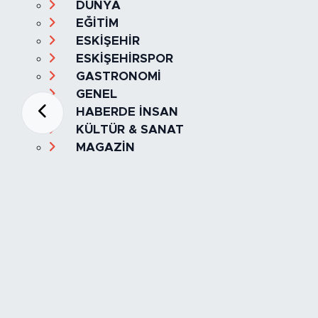
DÜNYA
EĞİTİM
ESKİŞEHİR
ESKİŞEHİRSPOR
GASTRONOMİ
GENEL
HABERDE İNSAN
KÜLTÜR & SANAT
MAGAZİN
MANŞET
OLAY
SPOR
TÜRKİYE
Foto Galeri
Video
Yazarlar
Röportaj
Biyografi