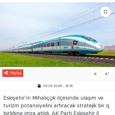
Paylaş
-
+
A
A
09.05.2026 - 16:16
Eskişehir’in Mihalıççık ilçesinde ulaşım ve
turizm potansiyelini artıracak stratejik bir iş
birliğine imza atıldı. AK Parti Eskişehir İl