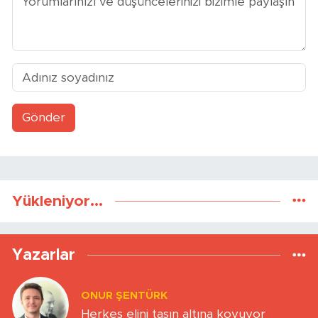
Gönder
Yükleniyor...
Yazarlar
ONUR ŞENTÜRK
Herkes elini taşın altına koyuyor