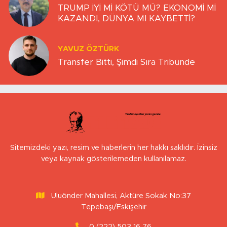
TRUMP İYİ Mİ KÖTÜ MÜ? EKONOMİ Mİ
KAZANDI, DÜNYA MI KAYBETTİ?
YAVUZ ÖZTÜRK
Transfer Bitti, Şimdi Sıra Tribünde
Sitemizdeki yazı, resim ve haberlerin her hakkı saklıdır. İzinsiz
veya kaynak gösterilemeden kullanılamaz.
Uluönder Mahallesi, Aktüre Sokak No:37
Tepebaşı/Eskişehir
0 (222) 503 16 76