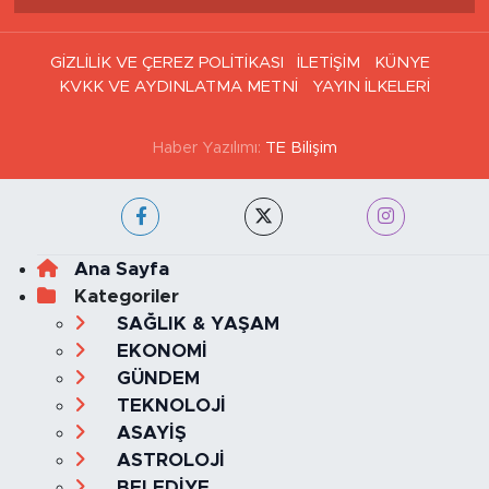
GİZLİLİK VE ÇEREZ POLİTİKASI
İLETİŞİM
KÜNYE
KVKK VE AYDINLATMA METNİ
YAYIN İLKELERİ
Haber Yazılımı:
TE Bilişim
Ana Sayfa
Kategoriler
SAĞLIK & YAŞAM
EKONOMİ
GÜNDEM
TEKNOLOJİ
ASAYİŞ
ASTROLOJİ
BELEDİYE