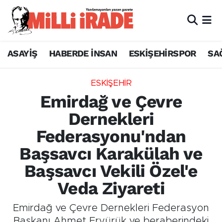
ASAYİŞ
HABERDE İNSAN
ESKİŞEHİRSPOR
SA
ESKİŞEHİR
Emirdağ ve Çevre
Dernekleri
Federasyonu'ndan
Başsavcı Karakülah ve
Başsavcı Vekili Özel'e
Veda Ziyareti
Emirdağ ve Çevre Dernekleri Federasyon
Başkanı Ahmet Eryürük ve beraberindeki