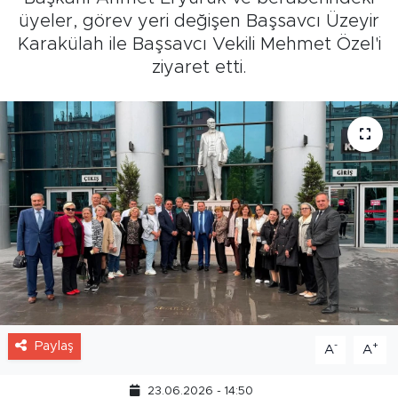
üyeler, görev yeri değişen Başsavcı Üzeyir
Karakülah ile Başsavcı Vekili Mehmet Özel'i
ziyaret etti.
Paylaş
-
+
A
A
23.06.2026 - 14:50