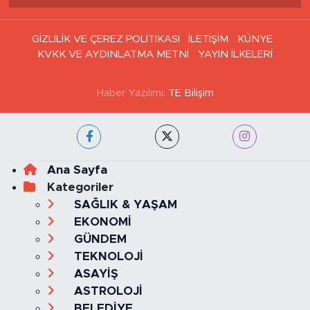
Haber Arşivi
GİZLİLİK VE ÇEREZ POLİTİKASI
İLETİŞİM
KÜNYE
KVKK VE AYDINLATMA METNİ
YAYIN İLKELERİ
Haber Yazılımı:
TE Bilişim
Ana Sayfa
Kategoriler
SAĞLIK & YAŞAM
EKONOMİ
GÜNDEM
TEKNOLOJİ
ASAYİŞ