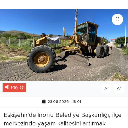
yol iyileştirme çalışmalarına devam ediyor.
Paylaş
-
+
A
A
23.06.2026 - 18:01
Eskişehir'de İnönü Belediye Başkanlığı, ilçe