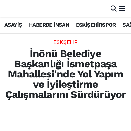
ASAYİŞ
HABERDE İNSAN
ESKİŞEHİRSPOR
SA
ESKİŞEHİR
İnönü Belediye
Başkanlığı İsmetpaşa
Mahallesi'nde Yol Yapım
ve İyileştirme
Çalışmalarını Sürdürüyor
İnönü Belediye Başkanlığı, İnönü Belediye
Başkanı Serhat Hamamcı'nın talimatıyla
İsmetpaşa Mahallesi'nde yeni yol açımı ve