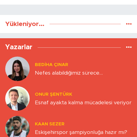
Yükleniyor...
Yazarlar
BEDIHA ÇINAR
Nefes alabildiğimiz sürece…
ONUR ŞENTÜRK
Esnaf ayakta kalma mücadelesi veriyor
KAAN SEZER
Eskişehirspor şampiyonluğa hazır mı?