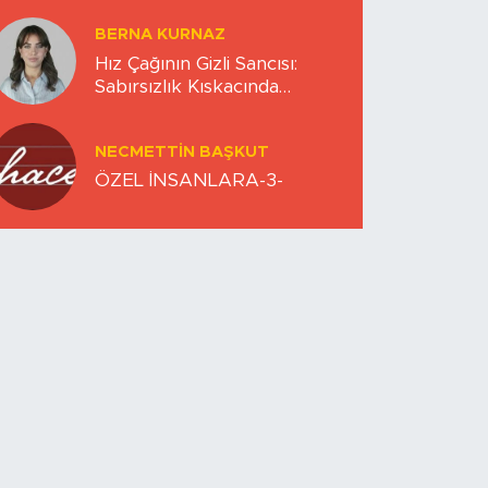
BERNA KURNAZ
Hız Çağının Gizli Sancısı:
Sabırsızlık Kıskacında
Zihinlerimiz
NECMETTIN BAŞKUT
ÖZEL İNSANLARA-3-