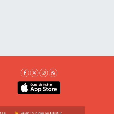
tası
Puan Durumu ve Fikstür