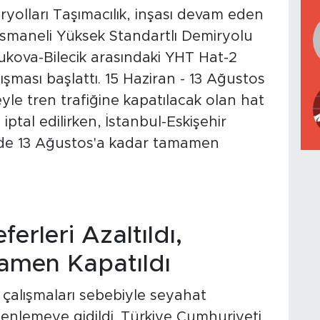
yolları Taşımacılık, inşası devam eden
Osmaneli Yüksek Standartlı Demiryolu
ukova-Bilecik arasındaki YHT Hat-2
şması başlattı. 15 Haziran - 13 Ağustos
eyle tren trafiğine kapatılacak olan hat
ptal edilirken, İstanbul-Eskişehir
eri de 13 Ağustos'a kadar tamamen
rleri Azaltıldı,
mamen Kapatıldı
 çalışmaları sebebiyle seyahat
enlemeye gidildi. Türkiye Cumhuriyeti