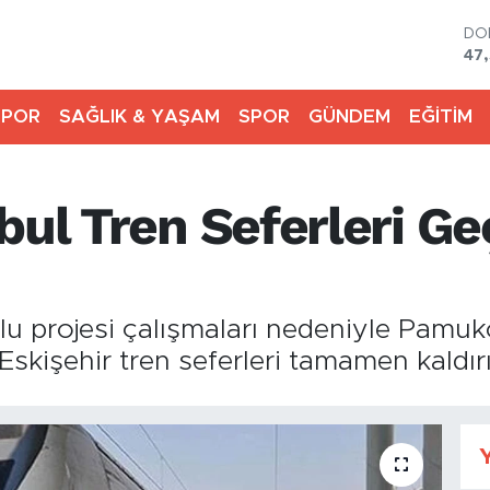
DO
47
EU
55
SPOR
SAĞLIK & YAŞAM
SPOR
GÜNDEM
EĞİTİM
ST
64
GR
651
bul Tren Seferleri Ge
Bİ
13
BI
64
projesi çalışmaları nedeniyle Pamukov
-Eskişehir tren seferleri tamamen kaldırı
Y