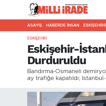
ASAYİŞ
HABERDE İNSAN
ESKİŞEHİR
ESKİŞEHİR
Eskişehir-İstan
Durduruldu
Bandırma-Osmaneli demiryolu 
ay trafiğe kapatıldı; İstanbul