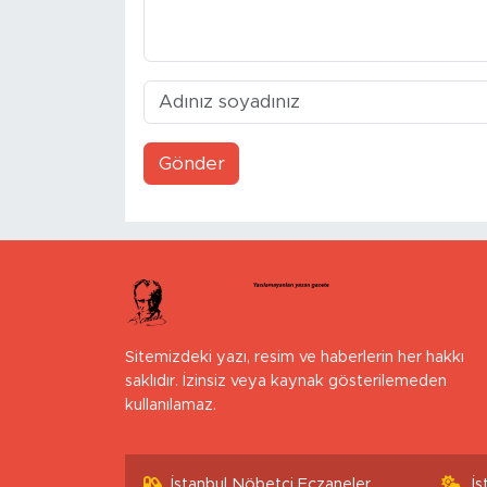
Gönder
Sitemizdeki yazı, resim ve haberlerin her hakkı
saklıdır. İzinsiz veya kaynak gösterilemeden
kullanılamaz.
İstanbul Nöbetçi Eczaneler
İ