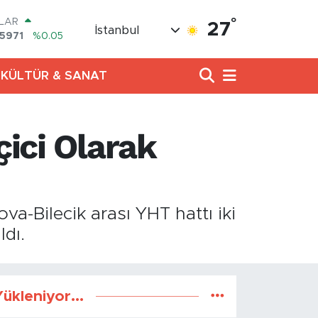
°
LAR
27
İstanbul
,5971
%0.05
RO
,1336
%0.18
KÜLTÜR & SANAT
ERLİN
,2534
%0.22
AM ALTIN
8.23
%0.39
çici Olarak
ST100
.703
%0
TCOIN
.475,47
%0.66
a-Bilecik arası YHT hattı iki
ldı.
ükleniyor...