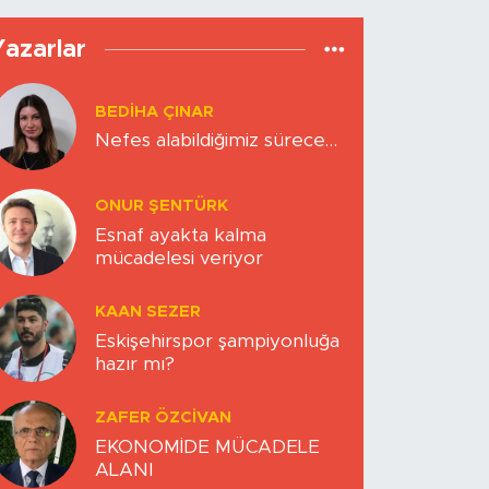
Yazarlar
BEDIHA ÇINAR
Nefes alabildiğimiz sürece…
ONUR ŞENTÜRK
Esnaf ayakta kalma
mücadelesi veriyor
KAAN SEZER
Eskişehirspor şampiyonluğa
hazır mı?
ZAFER ÖZCIVAN
EKONOMİDE MÜCADELE
ALANI