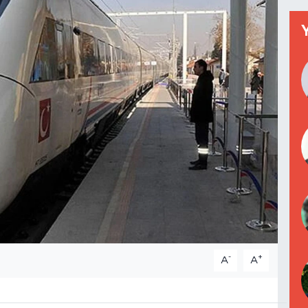
-
+
A
A