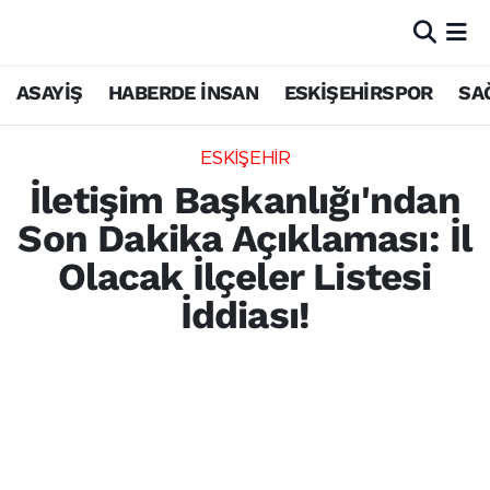
ASAYİŞ
HABERDE İNSAN
ESKİŞEHİRSPOR
SA
ESKİŞEHİR
İletişim Başkanlığı'ndan
Son Dakika Açıklaması: İl
Olacak İlçeler Listesi
İddiası!
Bazı basın organlarında yer alan "25 ilçenin
il olacağı" yönündeki iddialar resmi
makamlarca yalanlandı. Dezenformasyonla
Mücadele Merkezi, bu tür haberlerin