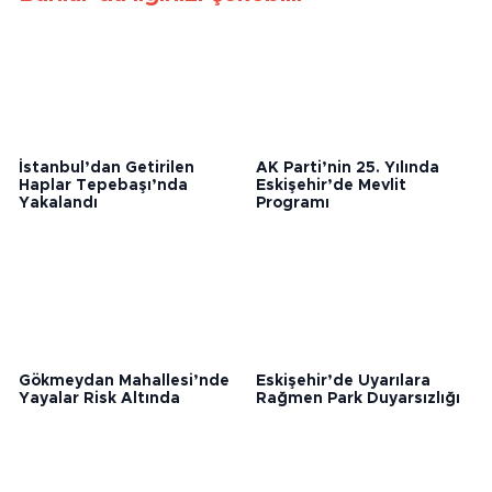
Bunlar da ilginizi çekebilir
İstanbul’dan Getirilen
AK Parti’nin 25. Yılında
Haplar Tepebaşı’nda
Eskişehir’de Mevlit
Yakalandı
Programı
Gökmeydan Mahallesi’nde
Eskişehir’de Uyarılara
Yayalar Risk Altında
Rağmen Park Duyarsızlığı