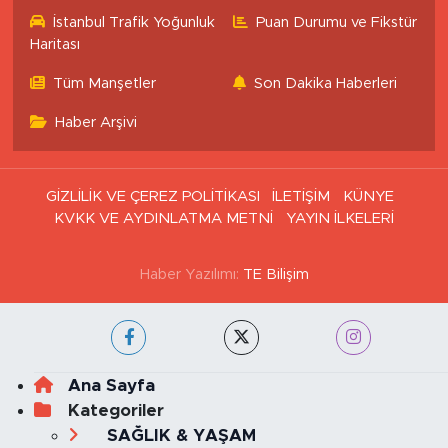
Eczaneler
İstanbul Trafik Yoğunluk
Puan Durumu ve Fikstür
Haritası
Tüm Manşetler
Son Dakika Haberleri
Haber Arşivi
GİZLİLİK VE ÇEREZ POLİTİKASI
İLETİŞİM
KÜNYE
KVKK VE AYDINLATMA METNİ
YAYIN İLKELERİ
Haber Yazılımı:
TE Bilişim
Ana Sayfa
Kategoriler