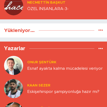
NECMETTIN BAŞKUT
ÖZEL İNSANLARA-3-
Yükleniyor...
Yazarlar
ONUR ŞENTÜRK
Esnaf ayakta kalma mücadelesi veriyor
KAAN SEZER
Eskişehirspor şampiyonluğa hazır mı?