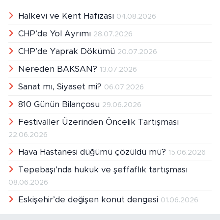
Halkevi ve Kent Hafızası
04.08.2026
CHP’de Yol Ayrımı
28.07.2026
CHP’de Yaprak Dökümü
20.07.2026
Nereden BAKSAN?
13.07.2026
Sanat mı, Siyaset mi?
06.07.2026
810 Günün Bilançosu
29.06.2026
Festivaller Üzerinden Öncelik Tartışması
22.06.2026
Hava Hastanesi düğümü çözüldü mü?
15.06.2026
Tepebaşı’nda hukuk ve şeffaflık tartışması
08.06.2026
Eskişehir’de değişen konut dengesi
01.06.2026