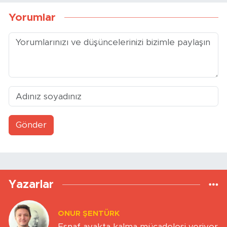
Yorumlar
Gönder
Yazarlar
ONUR ŞENTÜRK
Esnaf ayakta kalma mücadelesi veriyor