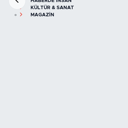
HABERDE İNSAN
KÜLTÜR & SANAT
MAGAZİN
MANŞET
OLAY
SPOR
TÜRKİYE
Foto Galeri
Video
Yazarlar
Röportaj
Biyografi
Anketler
Künye
İletişim
Servisler
İstanbul Nöbetçi Eczaneler
İstanbul Hava Durumu