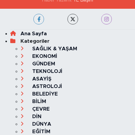
GİZLİLİK VE ÇEREZ POLİTİKASI
İLETİŞİM
KÜNYE
KVKK VE AYDINLATMA METNİ
YAYIN İLKELERİ
Haber Yazılımı:
TE Bilişim
Ana Sayfa
Kategoriler
SAĞLIK & YAŞAM
EKONOMİ
GÜNDEM
TEKNOLOJİ
ASAYİŞ
ASTROLOJİ
BELEDİYE
BİLİM
ÇEVRE