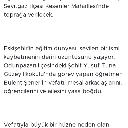
sevenlerini yasa boğdu. Merhum
öğretmen, bugün öğle namazını müteakip
Seyitgazi ilçesi Kesenler Mahallesi'nde
toprağa verilecek.
Eğitim Camiasını Yasa Boğan
Kayıp
Eskişehir'in eğitim dünyası, sevilen bir ismi
kaybetmenin derin üzüntüsünü yaşıyor.
Odunpazarı ilçesindeki Şehit Yusuf Tuna
Güzey İlkokulu'nda görev yapan öğretmen
Bülent Şener’in vefatı, mesai arkadaşlarını,
öğrencilerini ve ailesini yasa boğdu.
Bugün Son Yolculuğuna