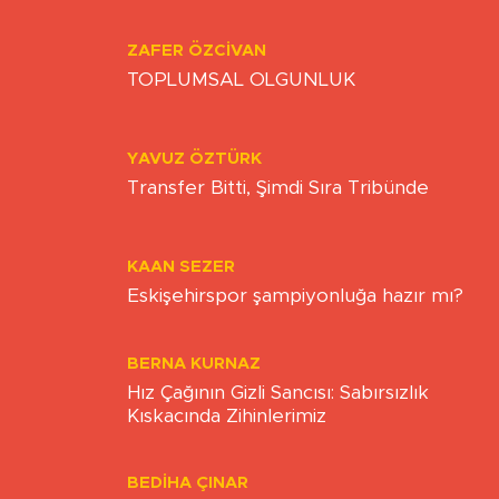
ONUR ŞENTÜRK
Herkes elini taşın altına koyuyor
ZAFER ÖZCIVAN
TOPLUMSAL OLGUNLUK
YAVUZ ÖZTÜRK
Transfer Bitti, Şimdi Sıra Tribünde
KAAN SEZER
Eskişehirspor şampiyonluğa hazır mı?
BERNA KURNAZ
Hız Çağının Gizli Sancısı: Sabırsızlık
Kıskacında Zihinlerimiz