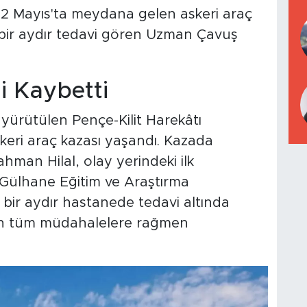
22 Mayıs'ta meydana gelen askeri araç
 bir aydır tedavi gören Uzman Çavuş
 Kaybetti
n yürütülen Pençe-Kilit Harekâtı
keri araç kazası yaşandı. Kazada
an Hilal, olay yerindeki ilk
Gülhane Eğitim ve Araştırma
k bir aydır hastanede tedavi altında
an tüm müdahalelere rağmen