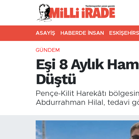
ASAYİŞ
HABERDE İNSAN
ESKİŞEHİR
GÜNDEM
Eşi 8 Aylık Ha
Düştü
Pençe-Kilit Harekâtı bölges
Abdurrahman Hilal, tedavi g