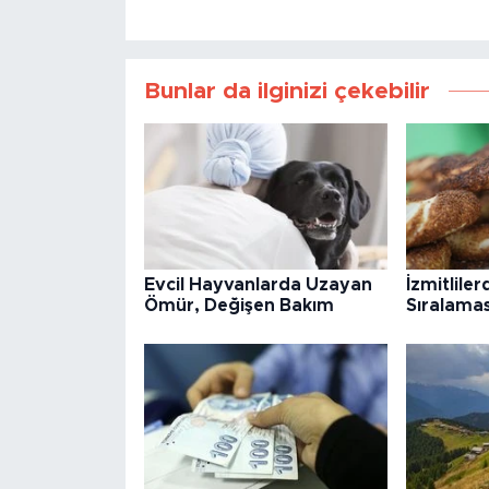
Bunlar da ilginizi çekebilir
Evcil Hayvanlarda Uzayan
İzmitlile
Ömür, Değişen Bakım
Sıralamas