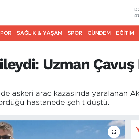
D
4
E
5
SPOR
SAĞLIK & YAŞAM
SPOR
GÜNDEM
EĞİTİM
S
6
G
6
mileydi: Uzman Çavuş
B
1
B
6
inde askeri araç kazasında yaralanan 
ördüğü hastanede şehit düştü.
Y