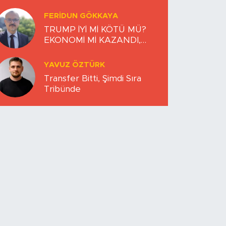
FERIDUN GÖKKAYA
TRUMP İYİ Mİ KÖTÜ MÜ?
EKONOMİ Mİ KAZANDI,
DÜNYA MI KAYBETTİ?
YAVUZ ÖZTÜRK
Transfer Bitti, Şimdi Sıra
Tribünde