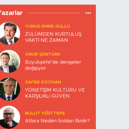
Yazarlar
YUNUS EMRE GÜLLÜ
ZULÜMDEN KURTULUŞ
VAKTİ NE ZAMAN
ONUR ŞENTÜRK
Büyükşehir’de dengeler
değişiyor
ZAFER ÖZCIVAN
YÖNETİŞİM KÜLTÜRÜ VE
KARŞILIKLI GÜVEN
BULUT YİĞİTTEPE
Atlara Neden Soldan Binilir?