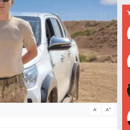
-
+
A
A