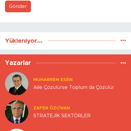
Gönder
Yükleniyor...
Yazarlar
MUHARREM ESEN
Aile Çözülürse Toplum da Çözülür
ZAFER ÖZCIVAN
STRATEJİK SEKTÖRLER