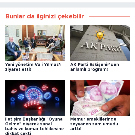
Bunlar da ilginizi çekebilir
Yeni yönetim Vali Yılmaz’ı
AK Parti Eskişehir’den
ziyaret etti!
anlamlı program!
İletişim Başkanlığı "Oyuna
Memur emeklilerinde
Gelme" diyerek sanal
seyyanen zam umudu
bahis ve kumar tehlikesine
arttı!
dikkat çekti