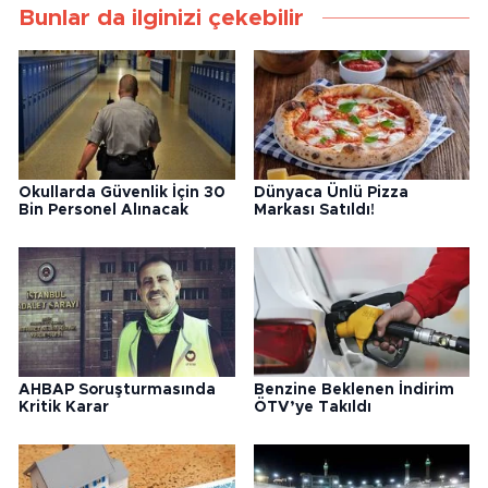
Bunlar da ilginizi çekebilir
Okullarda Güvenlik İçin 30
Dünyaca Ünlü Pizza
Bin Personel Alınacak
Markası Satıldı!
AHBAP Soruşturmasında
Benzine Beklenen İndirim
Kritik Karar
ÖTV’ye Takıldı