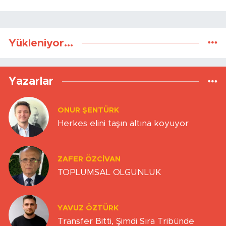
Yükleniyor...
Yazarlar
ONUR ŞENTÜRK
Herkes elini taşın altına koyuyor
ZAFER ÖZCIVAN
TOPLUMSAL OLGUNLUK
YAVUZ ÖZTÜRK
Transfer Bitti, Şimdi Sıra Tribünde