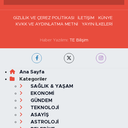
Tüm Manşetler
Son Dakika Haberleri
Haber Arşivi
GİZLİLİK VE ÇEREZ POLİTİKASI
İLETİŞİM
KÜNYE
KVKK VE AYDINLATMA METNİ
YAYIN İLKELERİ
Haber Yazılımı:
TE Bilişim
Ana Sayfa
Kategoriler
SAĞLIK & YAŞAM
EKONOMİ
GÜNDEM
TEKNOLOJİ