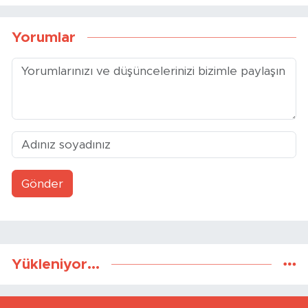
Eskişehir’de Seyahatsever
Eskişehir’de Mevsimlik İşçi
Gençlerle Buluşma
Çocuklarına Sürpriz Etkinlik
Yorumlar
Gönder
Yükleniyor...