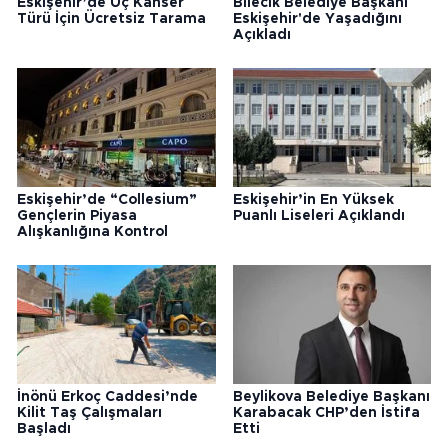
Eskişehir’de Üç Kanser
Bilecik Belediye Başkanı
Türü İçin Ücretsiz Tarama
Eskişehir'de Yaşadığını
Açıkladı
Eskişehir’de “Collesium”
Eskişehir’in En Yüksek
Gençlerin Piyasa
Puanlı Liseleri Açıklandı
Alışkanlığına Kontrol
İnönü Erkoç Caddesi’nde
Beylikova Belediye Başkanı
Kilit Taş Çalışmaları
Karabacak CHP’den İstifa
Başladı
Etti