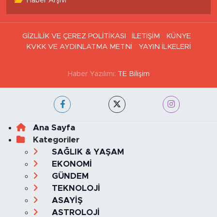
Haber Arşivi
GİZLİLİK VE ÇEREZ POLİTİKASI
İLETİŞİM
KÜNYE
KVKK VE AYDINLATMA METNİ
YAYIN İLKELERİ
Haber Yazılımı:
TE Bilişim
Ana Sayfa
Kategoriler
SAĞLIK & YAŞAM
EKONOMİ
GÜNDEM
TEKNOLOJİ
ASAYİŞ
ASTROLOJİ