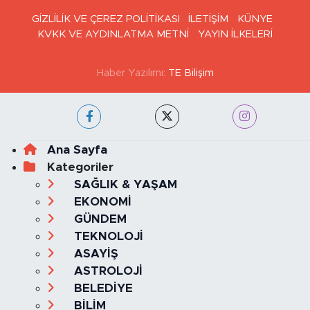
GİZLİLİK VE ÇEREZ POLİTİKASI
İLETİŞİM
KÜNYE
KVKK VE AYDINLATMA METNİ
YAYIN İLKELERİ
Haber Yazılımı:
TE Bilişim
Ana Sayfa
Kategoriler
SAĞLIK & YAŞAM
EKONOMİ
GÜNDEM
TEKNOLOJİ
ASAYİŞ
ASTROLOJİ
BELEDİYE
BİLİM