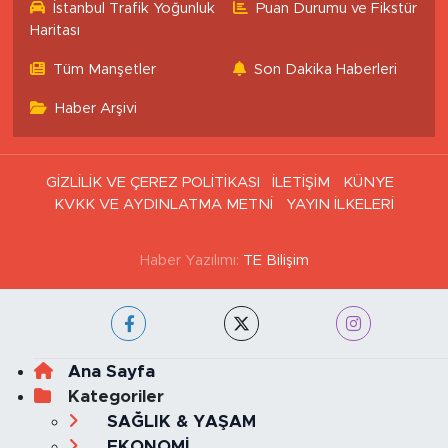
İstanbul Trafik Yoğunluk
Puan Durumu ve Fikstür
Haritası
Tüm Manşetler
Son Dakika Haberleri
Haber Arşivi
GİZLİLİK VE ÇEREZ POLİTİKASI
İLETİŞİM
KÜNYE
KVKK VE AYDINLATMA METNİ
YAYIN İLKELERİ
Haber Yazılımı:
TE Bilişim
Ana Sayfa
Kategoriler
SAĞLIK & YAŞAM
EKONOMİ