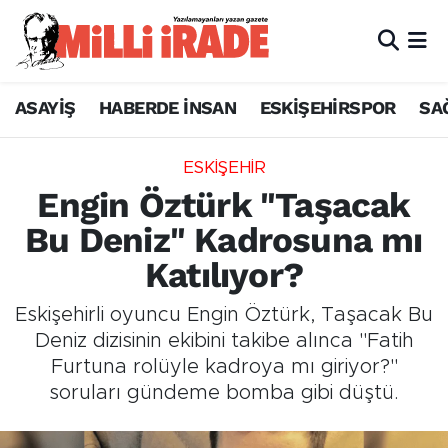
ASAYİŞ
HABERDE İNSAN
ESKİŞEHİRSPOR
SA
ESKİŞEHİR
Engin Öztürk "Taşacak
Bu Deniz" Kadrosuna mı
Katılıyor?
Eskişehirli oyuncu Engin Öztürk, Taşacak Bu
Deniz dizisinin ekibini takibe alınca "Fatih
Furtuna rolüyle kadroya mı giriyor?"
soruları gündeme bomba gibi düştü.