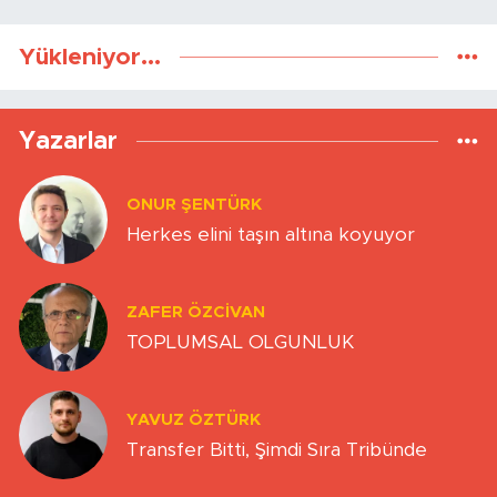
Yükleniyor...
Yazarlar
ONUR ŞENTÜRK
Herkes elini taşın altına koyuyor
ZAFER ÖZCIVAN
TOPLUMSAL OLGUNLUK
YAVUZ ÖZTÜRK
Transfer Bitti, Şimdi Sıra Tribünde