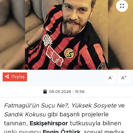
Paylaş
-
+
A
A
08.05.2026 - 15:56
Fatmagül'ün Suçu Ne?
,
Yüksek Sosyete
ve
Sandık Kokusu
gibi başarılı projelerle
tanınan,
Eskişehirspor
tutkusuyla bilinen
ünlü oyuncu
Engin Öztürk
, sosyal medya