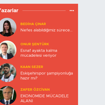
Yazarlar
BEDIHA ÇINAR
Nefes alabildiğimiz sürece…
ONUR ŞENTÜRK
Esnaf ayakta kalma
mücadelesi veriyor
KAAN SEZER
Eskişehirspor şampiyonluğa
hazır mı?
ZAFER ÖZCIVAN
EKONOMİDE MÜCADELE
ALANI