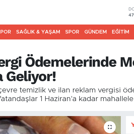
D
47
E
55
SPOR
SAĞLIK & YAŞAM
SPOR
GÜNDEM
EĞİTİM
ST
64
G
65
ergi Ödemelerinde M
Bİ
13
BI
 Geliyor!
64
evre temizlik ve ilan reklam vergisi öd
Vatandaşlar 1 Haziran'a kadar mahallel
Y