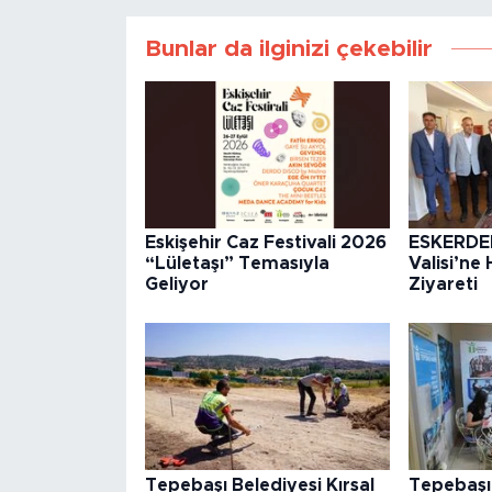
Bunlar da ilginizi çekebilir
Eskişehir Caz Festivali 2026
ESKERDE
“Lületaşı” Temasıyla
Valisi’ne 
Geliyor
Ziyareti
Tepebaşı Belediyesi Kırsal
Tepebaşı