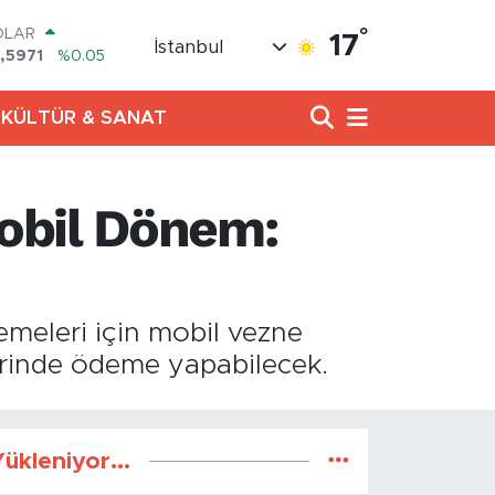
°
OLAR
17
İstanbul
,5971
%0.05
URO
,1336
%0.18
KÜLTÜR & SANAT
ERLİN
,2534
%0.22
RAM ALTIN
27.85
%0.54
obil Dönem:
ST100
.703
%0
TCOIN
.475,47
%0.66
emeleri için mobil vezne
erinde ödeme yapabilecek.
ükleniyor...