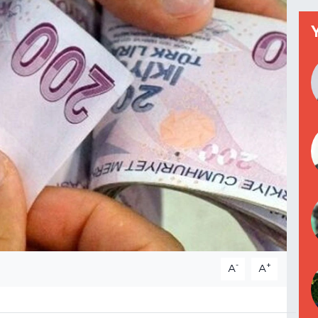
-
+
A
A