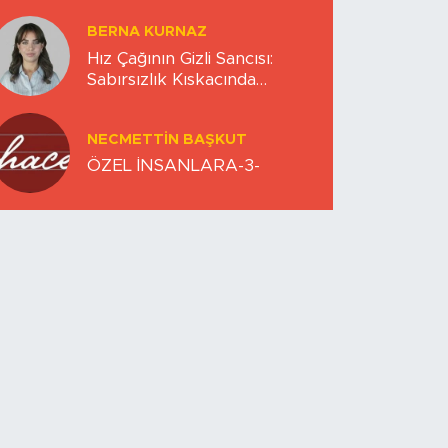
BERNA KURNAZ
Hız Çağının Gizli Sancısı:
Sabırsızlık Kıskacında
Zihinlerimiz
NECMETTIN BAŞKUT
ÖZEL İNSANLARA-3-