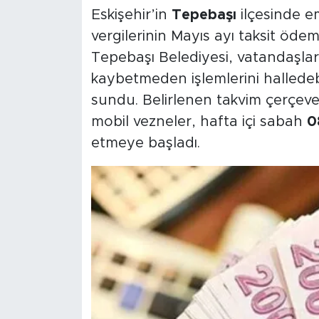
Eskişehir’in
Tepebaşı
ilçesinde em
vergilerinin Mayıs ayı taksit ödeme
Tepebaşı Belediyesi, vatandaşla
kaybetmeden işlemlerini halledeb
sundu. Belirlenen takvim çerçev
mobil vezneler, hafta içi sabah
0
etmeye başladı.