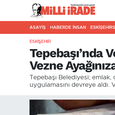
ASAYİŞ
HABERDE İNSAN
ESKİŞEHİR
ESKİŞEHİR
Tepebaşı’nda V
Vezne Ayağınıza
Tepebaşı Belediyesi; emlak, ç
uygulamasını devreye aldı. 