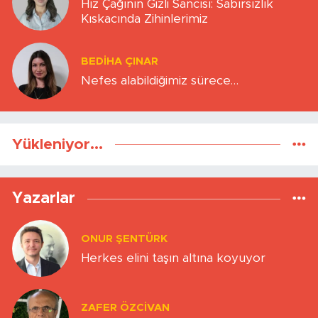
Hız Çağının Gizli Sancısı: Sabırsızlık
Kıskacında Zihinlerimiz
BEDIHA ÇINAR
Nefes alabildiğimiz sürece…
Yükleniyor...
Yazarlar
ONUR ŞENTÜRK
Herkes elini taşın altına koyuyor
ZAFER ÖZCIVAN