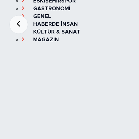
ESKİŞEHİRSPOR
GASTRONOMİ
GENEL
HABERDE İNSAN
KÜLTÜR & SANAT
MAGAZİN
MANŞET
OLAY
SPOR
TÜRKİYE
Foto Galeri
Video
Yazarlar
Röportaj
Biyografi
Anketler
Künye
İletişim