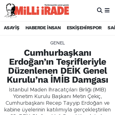
ASAYİŞ
HABERDE İNSAN
ESKİŞEHİRSPOR
SA
GENEL
Cumhurbaşkanı
Erdoğan’ın Teşrifleriyle
Düzenlenen DEİK Genel
Kurulu’na İMİB Damgası
İstanbul Maden İhracatçıları Birliği (İMİB)
Yönetim Kurulu Başkanı Metin Çekiç,
Cumhurbaşkanı Recep Tayyip Erdoğan ve
kabine üyelerinin katılımıyla gerçekleştirilen