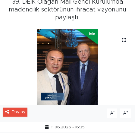
39. DEİK Olağan Mali Genel Kurulu’nda
madencilik sektörünün ihracat vizyonunu
paylaştı.
Paylaş
-
+
A
A
11.06.2026 - 16:35