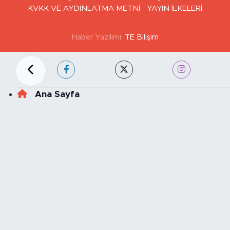
KVKK VE AYDINLATMA METNİ
YAYIN İLKELERİ
Haber Yazılımı:
TE Bilişim
Ana Sayfa
Kategoriler
SAĞLIK & YAŞAM
EKONOMİ
GÜNDEM
TEKNOLOJİ
ASAYİŞ
ASTROLOJİ
BELEDİYE
BİLİM
ÇEVRE