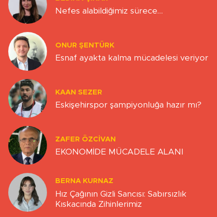
Nefes alabildiğimiz sürece…
ONUR ŞENTÜRK
Esnaf ayakta kalma mücadelesi veriyor
KAAN SEZER
Eskişehirspor şampiyonluğa hazır mı?
ZAFER ÖZCIVAN
EKONOMİDE MÜCADELE ALANI
BERNA KURNAZ
Hız Çağının Gizli Sancısı: Sabırsızlık
Kıskacında Zihinlerimiz