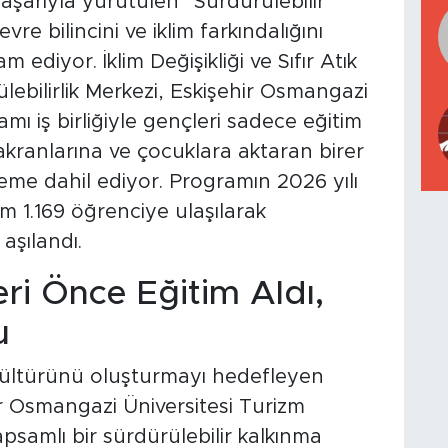
aşarıyla yürütülen “Sürdürülebilir
re bilincini ve iklim farkındalığını
diyor. İklim Değişikliği ve Sıfır Atık
bilirlik Merkezi, Eskişehir Osmangazi
mı iş birliğiyle gençleri sadece eğitim
i akranlarına ve çocuklara aktaran birer
eme dahil ediyor. Programın 2026 yılı
am 1.169 öğrenciye ulaşılarak
 aşılandı.
eri Önce Eğitim Aldı,
u
kültürünü oluşturmayı hedefleyen
ir Osmangazi Üniversitesi Turizm
apsamlı bir sürdürülebilir kalkınma