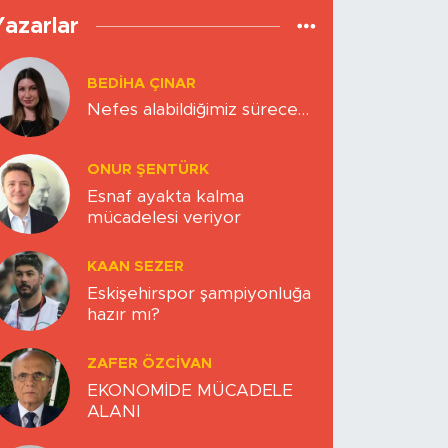
Yazarlar
BEDIHA ÇINAR
Nefes alabildiğimiz sürece…
ONUR ŞENTÜRK
Esnaf ayakta kalma
mücadelesi veriyor
KAAN SEZER
Eskişehirspor şampiyonluğa
hazır mı?
ZAFER ÖZCIVAN
EKONOMİDE MÜCADELE
ALANI