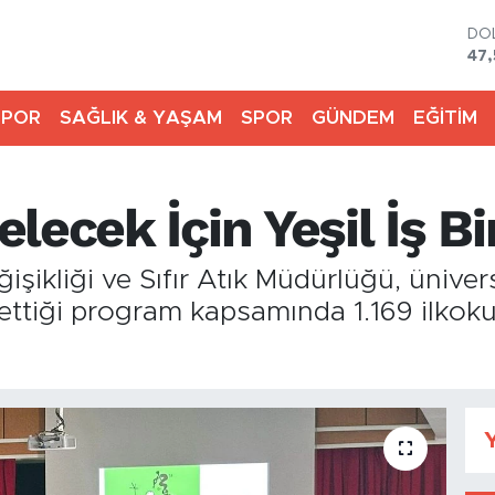
DO
47,
EU
55,
SPOR
SAĞLIK & YAŞAM
SPOR
GÜNDEM
EĞİTİM
ST
64
GR
651
ecek İçin Yeşil İş Bir
Bİ
13.
BI
işikliği ve Sıfır Atık Müdürlüğü, üniver
64.
ettiği program kapsamında 1.169 ilkoku
.
Y