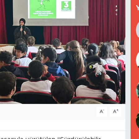
-
+
A
A