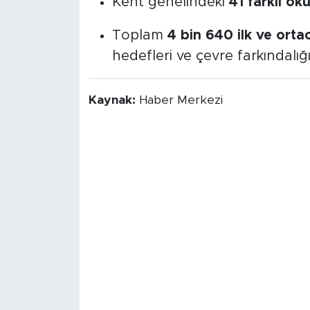
Kent genelindeki
41 farklı ok
Toplam
4 bin 640 ilk ve orta
hedefleri ve çevre farkındalığı
Kaynak:
Haber Merkezi