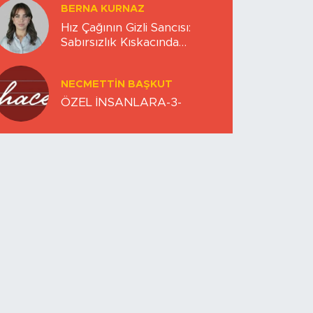
BERNA KURNAZ
Hız Çağının Gizli Sancısı:
Sabırsızlık Kıskacında
Zihinlerimiz
NECMETTIN BAŞKUT
ÖZEL İNSANLARA-3-