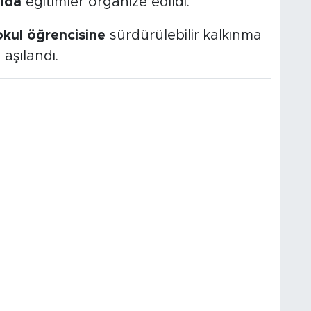
ulda
eğitimler organize edildi.
okul öğrencisine
sürdürülebilir kalkınma
 aşılandı.