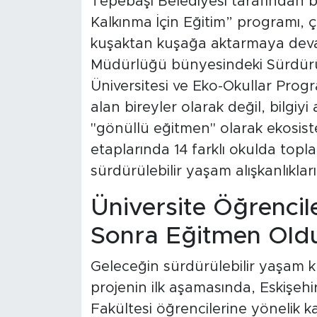
Tepebaşı Belediyesi tarafından b
Kalkınma İçin Eğitim” programı, çev
kuşaktan kuşağa aktarmaya devam e
Müdürlüğü bünyesindeki Sürdürüle
Üniversitesi ve Eko-Okullar Progra
alan bireyler olarak değil, bilgiy
"gönüllü eğitmen" olarak ekosist
etaplarında 14 farklı okulda topl
sürdürülebilir yaşam alışkanlıkları
Üniversite Öğrencil
Sonra Eğitmen Old
Geleceğin sürdürülebilir yaşam 
projenin ilk aşamasında, Eskişeh
Fakültesi öğrencilerine yönelik k