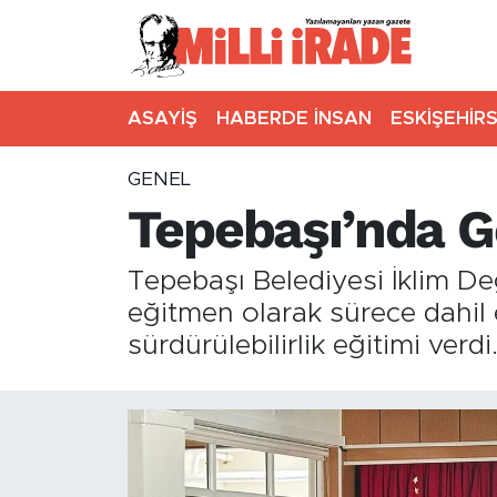
ASAYİŞ
HABERDE İNSAN
ESKİŞEHİR
GENEL
Tepebaşı’nda Gel
Tepebaşı Belediyesi İklim Değ
eğitmen olarak sürece dahil 
sürdürülebilirlik eğitimi verdi