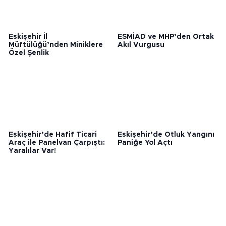
Eskişehir İl
ESMİAD ve MHP’den Ortak
Müftülüğü’nden Miniklere
Akıl Vurgusu
Özel Şenlik
Eskişehir’de Hafif Ticari
Eskişehir’de Otluk Yangını
Araç ile Panelvan Çarpıştı:
Paniğe Yol Açtı
Yaralılar Var!