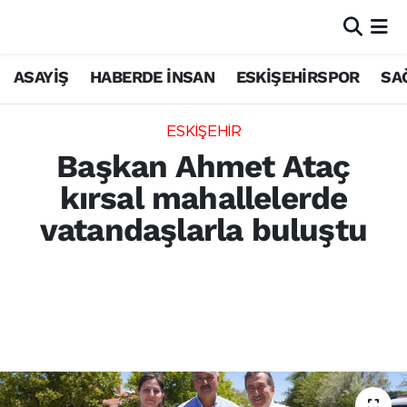
ASAYİŞ
HABERDE İNSAN
ESKİŞEHİRSPOR
SA
ESKİŞEHİR
Başkan Ahmet Ataç
kırsal mahallelerde
vatandaşlarla buluştu
Tepebaşı Belediye Başkanı Ahmet Ataç,
Nemli ve Tekeciler mahallelerini ziyaret
ederek vatandaşların taleplerini yerinde
dinledi ve yağmur dualarına katıldı.