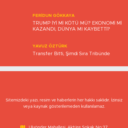
Atlara Neden Soldan Binilir?
FERIDUN GÖKKAYA
TRUMP İYİ Mİ KÖTÜ MÜ? EKONOMİ Mİ
KAZANDI, DÜNYA MI KAYBETTİ?
YAVUZ ÖZTÜRK
Transfer Bitti, Şimdi Sıra Tribünde
Sitemizdeki yazı, resim ve haberlerin her hakkı saklıdır. İzinsiz
veya kaynak gösterilemeden kullanılamaz.