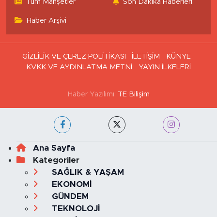
Haritası
Tüm Manşetler
Son Dakika Haberleri
Haber Arşivi
GİZLİLİK VE ÇEREZ POLİTİKASI
İLETİŞİM
KÜNYE
KVKK VE AYDINLATMA METNİ
YAYIN İLKELERİ
Haber Yazılımı:
TE Bilişim
Ana Sayfa
Kategoriler
SAĞLIK & YAŞAM
EKONOMİ
GÜNDEM