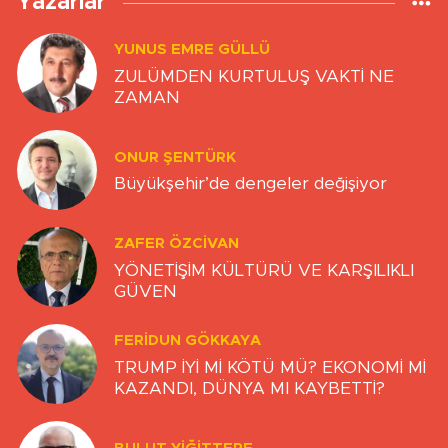
Yazarlar
YUNUS EMRE GÜLLÜ
ZULÜMDEN KURTULUŞ VAKTİ NE
ZAMAN
ONUR ŞENTÜRK
Büyükşehir’de dengeler değişiyor
ZAFER ÖZCIVAN
YÖNETİŞİM KÜLTÜRÜ VE KARŞILIKLI
GÜVEN
FERIDUN GÖKKAYA
TRUMP İYİ Mİ KÖTÜ MÜ? EKONOMİ Mİ
KAZANDI, DÜNYA MI KAYBETTİ?