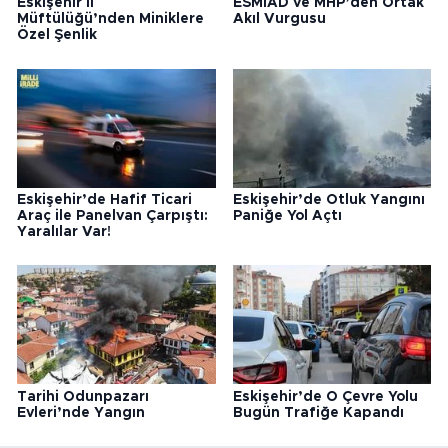
Eskişehir İl
ESMİAD ve MHP’den Ortak
Müftülüğü’nden Miniklere
Akıl Vurgusu
Özel Şenlik
Eskişehir’de Hafif Ticari
Eskişehir’de Otluk Yangını
Araç ile Panelvan Çarpıştı:
Paniğe Yol Açtı
Yaralılar Var!
Tarihi Odunpazarı
Eskişehir’de O Çevre Yolu
Evleri’nde Yangın
Bugün Trafiğe Kapandı