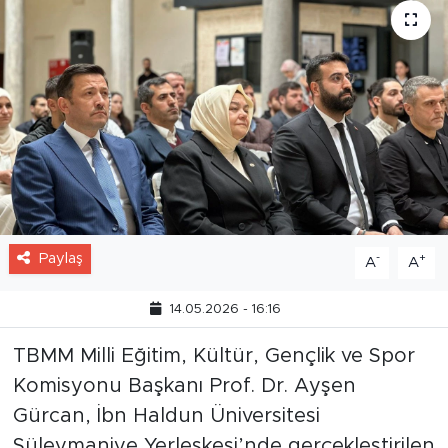
Paylaş
-
+
A
A
14.05.2026 - 16:16
TBMM Milli Eğitim, Kültür, Gençlik ve Spor
Komisyonu Başkanı Prof. Dr. Ayşen
Gürcan, İbn Haldun Üniversitesi
Süleymaniye Yerleşkesi’nde gerçekleştirilen