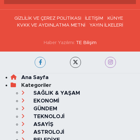
GİZLİLİK VE ÇEREZ POLİTİKASI
İLETİŞİM
KÜNYE
KVKK VE AYDINLATMA METNİ
YAYIN İLKELERİ
Haber Yazılımı:
TE Bilişim
Ana Sayfa
Kategoriler
SAĞLIK & YAŞAM
EKONOMİ
GÜNDEM
TEKNOLOJİ
ASAYİŞ
ASTROLOJİ
BELEDİYE