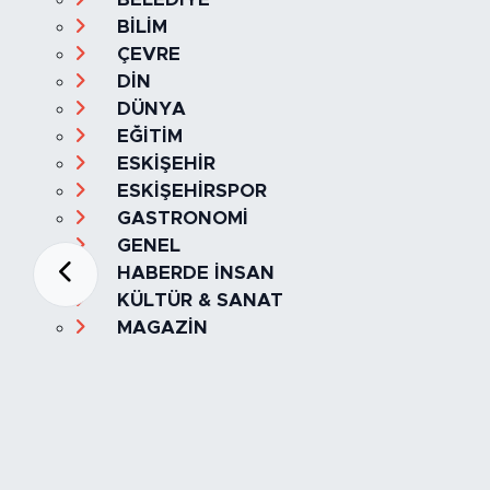
BİLİM
ÇEVRE
DİN
DÜNYA
EĞİTİM
ESKİŞEHİR
ESKİŞEHİRSPOR
GASTRONOMİ
GENEL
HABERDE İNSAN
KÜLTÜR & SANAT
MAGAZİN
MANŞET
OLAY
SPOR
TÜRKİYE
Foto Galeri