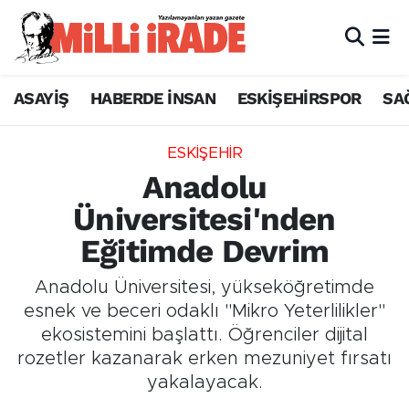
ASAYİŞ
HABERDE İNSAN
ESKİŞEHİRSPOR
SA
ESKİŞEHİR
Anadolu
Üniversitesi'nden
Eğitimde Devrim
Anadolu Üniversitesi, yükseköğretimde
esnek ve beceri odaklı "Mikro Yeterlilikler"
ekosistemini başlattı. Öğrenciler dijital
rozetler kazanarak erken mezuniyet fırsatı
yakalayacak.