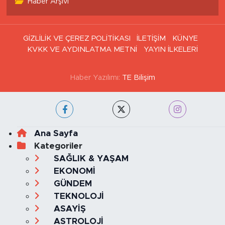
Haber Arşivi
GİZLİLİK VE ÇEREZ POLİTİKASI
İLETİŞİM
KÜNYE
KVKK VE AYDINLATMA METNİ
YAYIN İLKELERİ
Haber Yazılımı:
TE Bilişim
Ana Sayfa
Kategoriler
SAĞLIK & YAŞAM
EKONOMİ
GÜNDEM
TEKNOLOJİ
ASAYİŞ
ASTROLOJİ