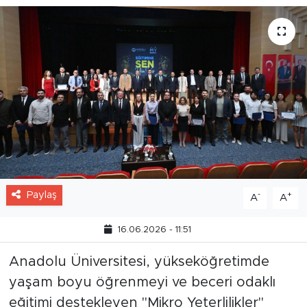
Paylaş
-
+
A
A
16.06.2026 - 11:51
Anadolu Üniversitesi, yükseköğretimde
yaşam boyu öğrenmeyi ve beceri odaklı
eğitimi destekleyen "Mikro Yeterlilikler"