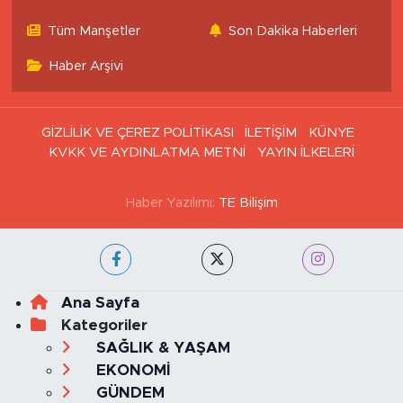
Tüm Manşetler
Son Dakika Haberleri
Haber Arşivi
GİZLİLİK VE ÇEREZ POLİTİKASI
İLETİŞİM
KÜNYE
KVKK VE AYDINLATMA METNİ
YAYIN İLKELERİ
Haber Yazılımı:
TE Bilişim
Ana Sayfa
Kategoriler
SAĞLIK & YAŞAM
EKONOMİ
GÜNDEM