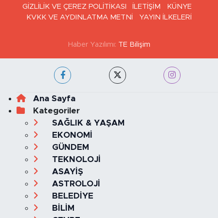
GİZLİLİK VE ÇEREZ POLİTİKASI
İLETİŞİM
KÜNYE
KVKK VE AYDINLATMA METNİ
YAYIN İLKELERİ
Haber Yazılımı:
TE Bilişim
Ana Sayfa
Kategoriler
SAĞLIK & YAŞAM
EKONOMİ
GÜNDEM
TEKNOLOJİ
ASAYİŞ
ASTROLOJİ
BELEDİYE
BİLİM