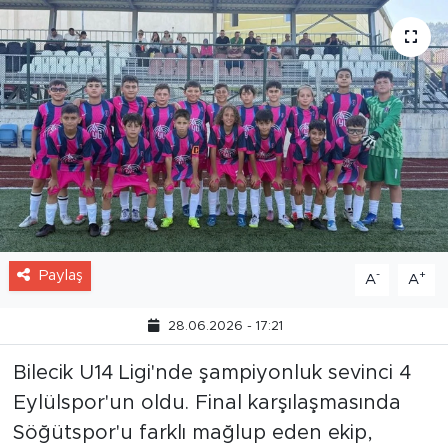
Paylaş
-
+
A
A
28.06.2026 - 17:21
Bilecik U14 Ligi'nde şampiyonluk sevinci 4
Eylülspor'un oldu. Final karşılaşmasında
Söğütspor'u farklı mağlup eden ekip,