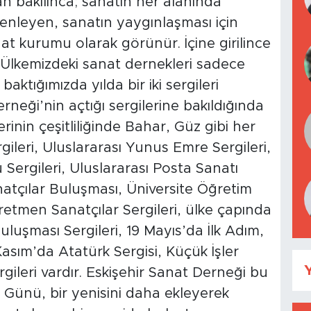
n bakılınca; sanatın her alanında
üzenleyen, sanatın yaygınlaşması için
anat kurumu olarak görünür. İçine girilince
r. Ülkemizdeki sanat dernekleri sadece
baktığımızda yılda bir iki sergileri
neği’nin açtığı sergilerine bakıldığında
lerinin çeşitliliğinde Bahar, Güz gibi her
gileri, Uluslararası Yunus Emre Sergileri,
Sergileri, Uluslararası Posta Sanatı
anatçılar Buluşması, Üniversite Öğretim
ğretmen Sanatçılar Sergileri, ülke çapında
luşması Sergileri, 19 Mayıs’da İlk Adım,
asım’da Atatürk Sergisi, Küçük İşler
Y
ergileri vardır. Eskişehir Sanat Derneği bu
 Günü, bir yenisini daha ekleyerek