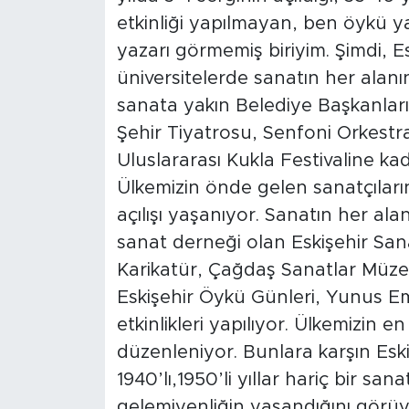
etkinliği yapılmayan, ben öykü ya
yazarı görmemiş biriyim. Şimdi, Es
üniversitelerde sanatın her alanı
sanata yakın Belediye Başkanlar
Şehir Tiyatrosu, Senfoni Orkestra
Uluslararası Kukla Festivaline kad
Ülkemizin önde gelen sanatçılarını
açılışı yaşanıyor. Sanatın her alan
sanat derneği olan Eskişehir San
Karikatür, Çağdaş Sanatlar Müzes
Eskişehir Öykü Günleri, Yunus Em
etkinlikleri yapılıyor. Ülkemizin 
düzenleniyor. Bunlara karşın Esk
1940’lı,1950’li yıllar hariç bir sa
gelemiyenliğin yaşandığını görü