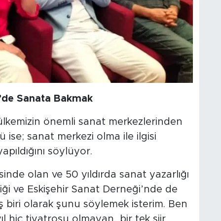
r’de Sanata Bakmak
, ülkemizin önemli sanat merkezlerinden
ü ise; sanat merkezi olma ile ilgisi
yapıldığını söylüyor.
rsinde olan ve 50 yıldırda sanat yazarlığı
liği ve Eskişehir Sanat Derneği’nde de
ış biri olarak şunu söylemek isterim. Ben
ıl hiç tiyatrosu olmayan, bir tek şiir