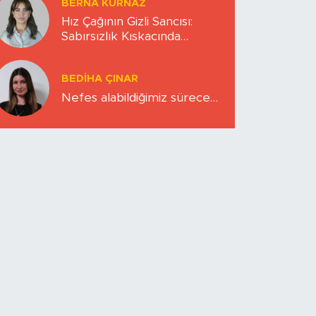
BERNA KURNAZ
Hız Çağının Gizli Sancısı:
Sabırsızlık Kıskacında
Zihinlerimiz
BEDIHA ÇINAR
Nefes alabildiğimiz sürece…