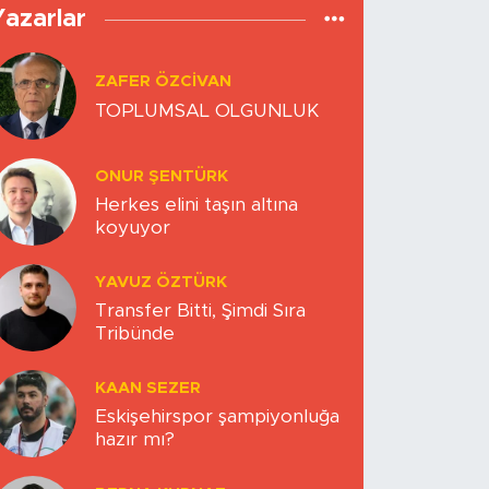
Yazarlar
ZAFER ÖZCIVAN
TOPLUMSAL OLGUNLUK
ONUR ŞENTÜRK
Herkes elini taşın altına
koyuyor
YAVUZ ÖZTÜRK
Transfer Bitti, Şimdi Sıra
Tribünde
KAAN SEZER
Eskişehirspor şampiyonluğa
hazır mı?