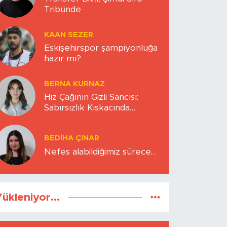
Tribünde
KAAN SEZER
Eskişehirspor şampiyonluğa
hazır mı?
BERNA KURNAZ
Hız Çağının Gizli Sancısı:
Sabırsızlık Kıskacında
Zihinlerimiz
BEDIHA ÇINAR
Nefes alabildiğimiz sürece…
ükleniyor...