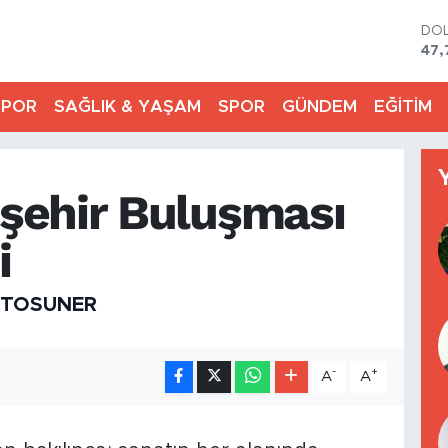
DO
47,
EU
55,
SPOR
SAĞLIK & YAŞAM
SPOR
GÜNDEM
EĞİTİM
STE
64,
GR
657
işehir Buluşması
BİS
13.
BIT
i
64.
 TOSUNER
-
+
A
A