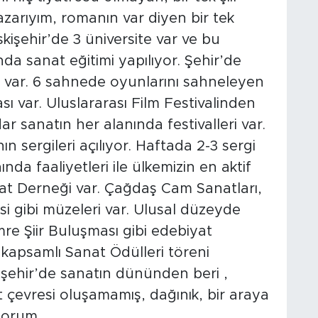
zarıyım, romanın var diyen bir tek
kişehir’de 3 üniversite var ve bu
nda sanat eğitimi yapılıyor. Şehir’de
ı var. 6 sahnede oyunlarını sahneleyen
sı var. Uluslararası Film Festivalinden
ar sanatın her alanında festivalleri var.
n sergileri açılıyor. Haftada 2-3 sergi
ında faaliyetleri ile ülkemizin en aktif
at Derneği var. Çağdaş Cam Sanatları,
i gibi müzeleri var. Ulusal düzeyde
re Şiir Buluşması gibi edebiyat
en kapsamlı Sanat Ödülleri töreni
işehir’de sanatın dününden beri ,
nat çevresi oluşamamış, dağınık, bir araya
yorum.