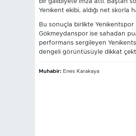
bir galibiyete imza attı. Baştan
Yenikent ekibi, aldığı net skorla 
Bu sonuçla birlikte Yenikentspor l
Gökmeydanspor ise sahadan puans
performans sergileyen Yenike
dengeli görüntüsüyle dikkat çekti
Muhabir:
Enes Karakaya