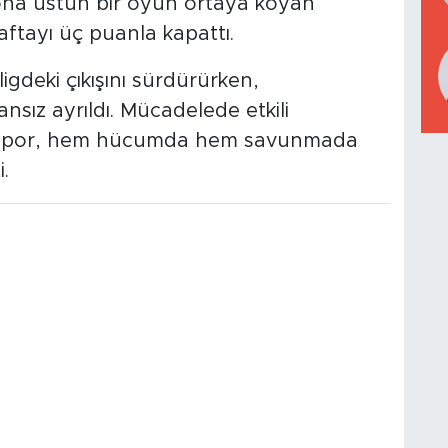
 sona üstün bir oyun ortaya koyan
haftayı üç puanla kapattı.
igdeki çıkışını sürdürürken,
ız ayrıldı. Mücadelede etkili
ntspor, hem hücumda hem savunmada
.