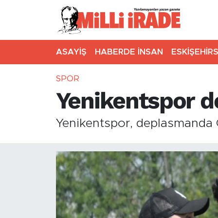
ASAYİŞ
HABERDE İNSAN
ESKİŞEHİR
SPOR
Yenikentspor 
Yenikentspor, deplasmanda G