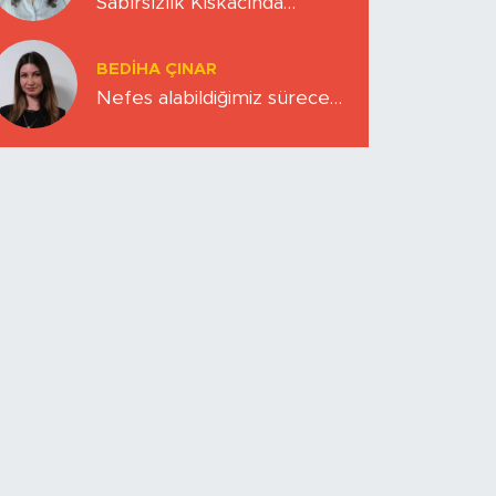
Sabırsızlık Kıskacında
Zihinlerimiz
BEDIHA ÇINAR
Nefes alabildiğimiz sürece…