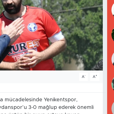
-
+
A
A
fta mücadelesinde Yenikentspor,
ydanspor’u 3-0 mağlup ederek önemli