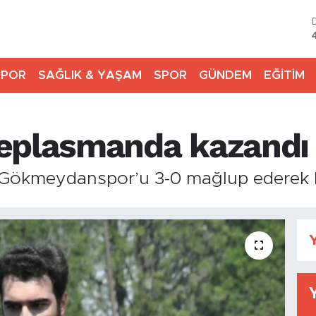
SPOR
SAĞLIK & YAŞAM
SPOR
GÜNDEM
EĞİTİM
deplasmanda kazandı
ökmeydanspor’u 3-0 mağlup ederek lig
Y