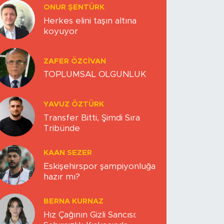
ONUR ŞENTÜRK
Herkes elini taşın altına
koyuyor
ZAFER ÖZCIVAN
TOPLUMSAL OLGUNLUK
YAVUZ ÖZTÜRK
Transfer Bitti, Şimdi Sıra
Tribünde
KAAN SEZER
Eskişehirspor şampiyonluğa
hazır mı?
BERNA KURNAZ
Hız Çağının Gizli Sancısı: