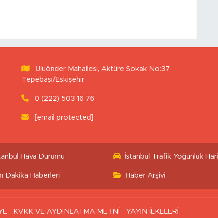
Uluönder Mahallesi, Aktüre Sokak No:37
Tepebaşı/Eskişehir
0 (222) 503 16 76
[email protected]
stanbul Hava Durumu
İstanbul Trafik Yoğunluk Hari
n Dakika Haberleri
Haber Arşivi
YE
KVKK VE AYDINLATMA METNİ
YAYIN İLKELERİ