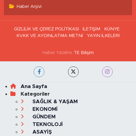
Haber Arşivi
GİZLİLİK VE ÇEREZ POLİTİKASI
İLETİŞİM
KÜNYE
KVKK VE AYDINLATMA METNİ
YAYIN İLKELERİ
Haber Yazılımı:
TE Bilişim
Ana Sayfa
Kategoriler
SAĞLIK & YAŞAM
EKONOMİ
GÜNDEM
TEKNOLOJİ
ASAYİŞ