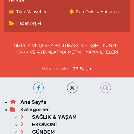
Haritası
Tüm Manşetler
Son Dakika Haberleri
Haber Arşivi
GİZLİLİK VE ÇEREZ POLİTİKASI
İLETİŞİM
KÜNYE
KVKK VE AYDINLATMA METNİ
YAYIN İLKELERİ
Haber Yazılımı:
TE Bilişim
Ana Sayfa
Kategoriler
SAĞLIK & YAŞAM
EKONOMİ
GÜNDEM