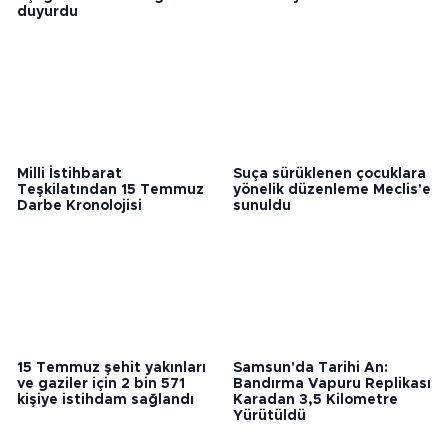
Yumaklı 2 söndürme
faciası: 34 işçi zehirlenerek
uçağının havalandığını
hastaneye kaldırıldı
duyurdu
Milli İstihbarat
Suça sürüklenen çocuklara
Teşkilatından 15 Temmuz
yönelik düzenleme Meclis'e
Darbe Kronolojisi
sunuldu
15 Temmuz şehit yakınları
Samsun'da Tarihi An:
ve gaziler için 2 bin 571
Bandırma Vapuru Replikası
kişiye istihdam sağlandı
Karadan 3,5 Kilometre
Yürütüldü