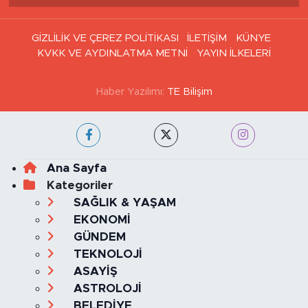
Haber Arşivi
GİZLİLİK VE ÇEREZ POLİTİKASI
İLETİŞİM
KÜNYE
KVKK VE AYDINLATMA METNİ
YAYIN İLKELERİ
Haber Yazılımı:
TE Bilişim
Ana Sayfa
Kategoriler
SAĞLIK & YAŞAM
EKONOMİ
GÜNDEM
TEKNOLOJİ
ASAYİŞ