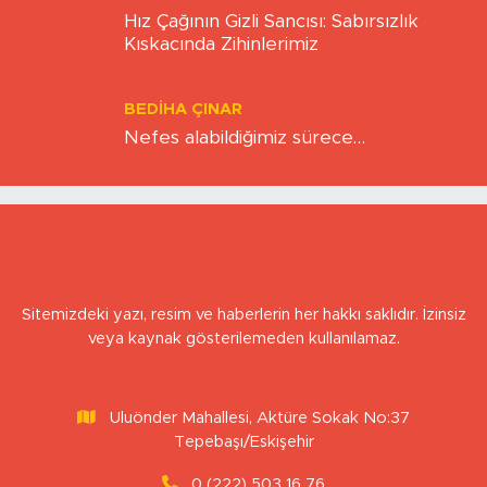
BERNA KURNAZ
Hız Çağının Gizli Sancısı: Sabırsızlık
Kıskacında Zihinlerimiz
BEDIHA ÇINAR
Nefes alabildiğimiz sürece…
Sitemizdeki yazı, resim ve haberlerin her hakkı saklıdır. İzinsiz
veya kaynak gösterilemeden kullanılamaz.
Uluönder Mahallesi, Aktüre Sokak No:37
Tepebaşı/Eskişehir