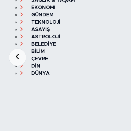
SAĞLIK & YAŞAM
EKONOMİ
GÜNDEM
TEKNOLOJİ
ASAYİŞ
ASTROLOJİ
BELEDİYE
BİLİM
ÇEVRE
DİN
DÜNYA
EĞİTİM
ESKİŞEHİR
ESKİŞEHİRSPOR
GASTRONOMİ
GENEL
HABERDE İNSAN
KÜLTÜR & SANAT