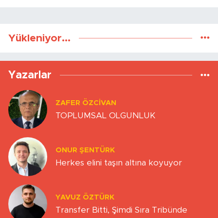
Yükleniyor...
Yazarlar
ZAFER ÖZCIVAN
TOPLUMSAL OLGUNLUK
ONUR ŞENTÜRK
Herkes elini taşın altına koyuyor
YAVUZ ÖZTÜRK
Transfer Bitti, Şimdi Sıra Tribünde