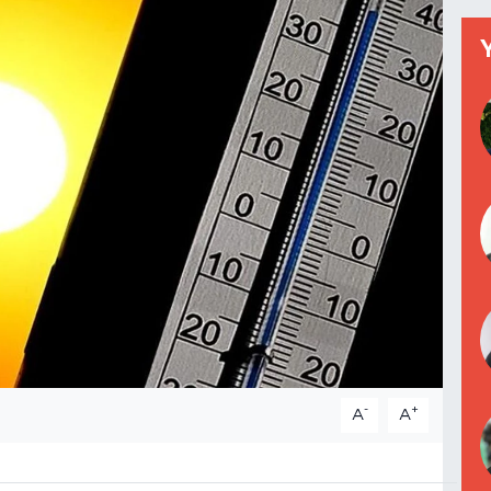
-
+
A
A