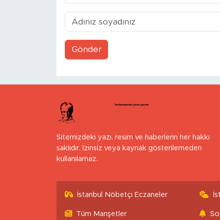
Gönder
Sitemizdeki yazı, resim ve haberlerin her hakkı
saklıdır. İzinsiz veya kaynak gösterilemeden
kullanılamaz.
İstanbul Nöbetçi Eczaneler
İ
Tüm Manşetler
So