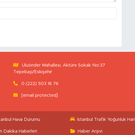
Uluönder Mahallesi, Aktüre Sokak No:37
Tepebaşı/Eskişehir
0 (222) 503 16 76
[email protected]
stanbul Hava Durumu
İstanbul Trafik Yoğunluk Hari
n Dakika Haberleri
Haber Arşivi