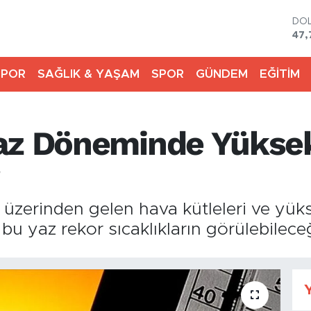
DO
47,
EU
55,
SPOR
SAĞLIK & YAŞAM
SPOR
GÜNDEM
EĞİTİM
STE
64,
GR
657
az Döneminde Yüksek 
BİS
13.
BIT
64.
a üzerinden gelen hava kütleleri ve yük
u yaz rekor sıcaklıkların görülebileceğ
Y