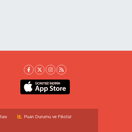
tası
Puan Durumu ve Fikstür