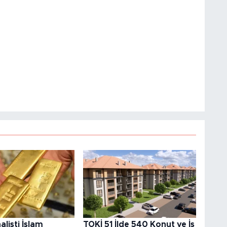
alisti İslam
TOKİ 51 İlde 540 Konut ve İş