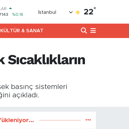
°
LAR
22
İstanbul
7143
%0.16
RO
0317
%-0.02
KÜLTÜR & SANAT
RLİN
2463
%0.07
AM ALTIN
4.81
%1.44
Sıcaklıkların
T100
799
%70
COIN
225,61
%-0.63
sek basınç sistemleri
ini açıkladı.
ükleniyor...