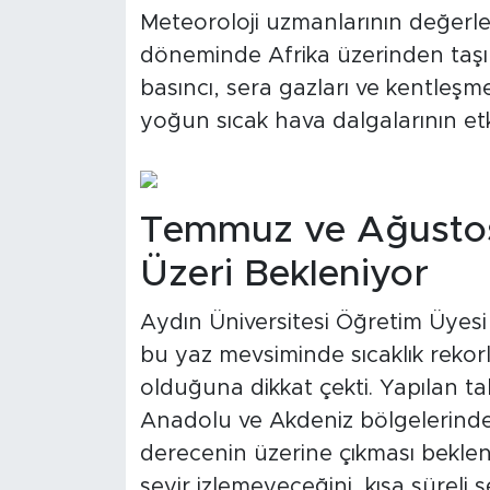
Meteoroloji uzmanlarının değerl
döneminde Afrika üzerinden taşın
basıncı, sera gazları ve kentleşm
yoğun sıcak hava dalgalarının etki
Temmuz ve Ağustos
Üzeri Bekleniyor
Aydın Üniversitesi Öğretim Üyes
bu yaz mevsiminde sıcaklık rekorl
olduğuna dikkat çekti. Yapılan t
Anadolu ve Akdeniz bölgelerinde
derecenin üzerine çıkması bekleniy
seyir izlemeyeceğini, kısa süreli