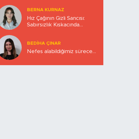
BERNA KURNAZ
Hız Çağının Gizli Sancısı:
Sabırsızlık Kıskacında
Zihinlerimiz
BEDIHA ÇINAR
Nefes alabildiğimiz sürece…