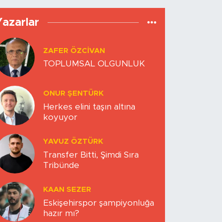
Yazarlar
ZAFER ÖZCIVAN
TOPLUMSAL OLGUNLUK
ONUR ŞENTÜRK
Herkes elini taşın altına
koyuyor
YAVUZ ÖZTÜRK
Transfer Bitti, Şimdi Sıra
Tribünde
KAAN SEZER
Eskişehirspor şampiyonluğa
hazır mı?