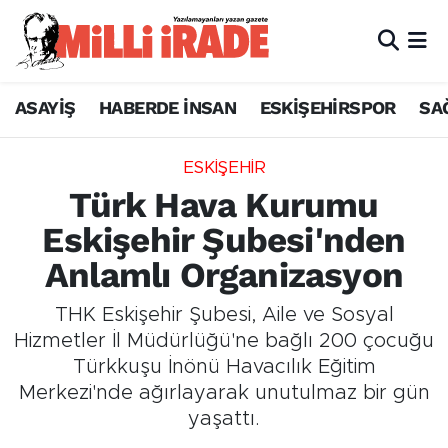
ASAYİŞ
HABERDE İNSAN
ESKİŞEHİRSPOR
SA
ESKİŞEHİR
Türk Hava Kurumu
Eskişehir Şubesi'nden
Anlamlı Organizasyon
THK Eskişehir Şubesi, Aile ve Sosyal
Hizmetler İl Müdürlüğü'ne bağlı 200 çocuğu
Türkkuşu İnönü Havacılık Eğitim
Merkezi'nde ağırlayarak unutulmaz bir gün
yaşattı.