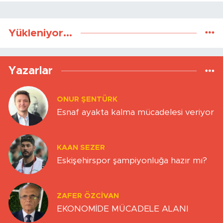
Yükleniyor...
Yazarlar
ONUR ŞENTÜRK
Esnaf ayakta kalma mücadelesi veriyor
KAAN SEZER
Eskişehirspor şampiyonluğa hazır mı?
ZAFER ÖZCIVAN
EKONOMİDE MÜCADELE ALANI