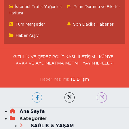
İstanbul Trafik Yoğunluk
Puan Durumu ve Fikstür
Haritası
Tüm Manşetler
Son Dakika Haberleri
Haber Arşivi
GİZLİLİK VE ÇEREZ POLİTİKASI
İLETİŞİM
KÜNYE
KVKK VE AYDINLATMA METNİ
YAYIN İLKELERİ
Haber Yazılımı:
TE Bilişim
Ana Sayfa
Kategoriler
SAĞLIK & YAŞAM