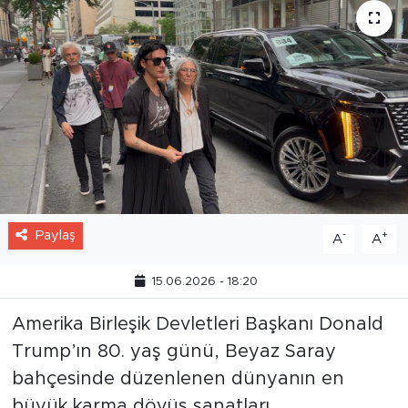
Paylaş
-
+
A
A
15.06.2026 - 18:20
Amerika Birleşik Devletleri Başkanı Donald
Trump’ın 80. yaş günü, Beyaz Saray
bahçesinde düzenlenen dünyanın en
büyük karma dövüş sanatları