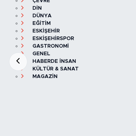
ÇEVRE
DİN
DÜNYA
EĞİTİM
ESKİŞEHİR
ESKİŞEHİRSPOR
GASTRONOMİ
GENEL
HABERDE İNSAN
KÜLTÜR & SANAT
MAGAZİN
MANŞET
OLAY
SPOR
TÜRKİYE
Foto Galeri
Video
Yazarlar