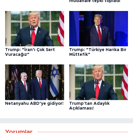
müdahale tepki topladı
Trump: “İran’ı Çok Sert
Trump: “Türkiye Harika Bir
Vuracağız”
Müttefik”
Netanyahu ABD’ye gidiyor!
Trump'tan Adaylık
Açıklaması!
Yorumlar