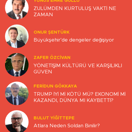
YUNUS EMRE GÜLLÜ
ZULÜMDEN KURTULUŞ VAKTİ NE
ZAMAN
ONUR ŞENTÜRK
Büyükşehir’de dengeler değişiyor
ZAFER ÖZCIVAN
YÖNETİŞİM KÜLTÜRÜ VE KARŞILIKLI
GÜVEN
FERIDUN GÖKKAYA
TRUMP İYİ Mİ KÖTÜ MÜ? EKONOMİ Mİ
KAZANDI, DÜNYA MI KAYBETTİ?
BULUT YİĞİTTEPE
Atlara Neden Soldan Binilir?