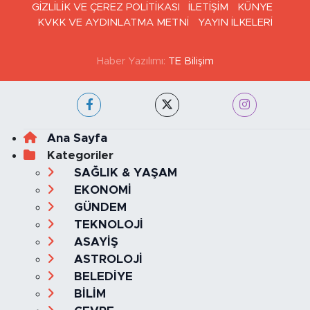
GİZLİLİK VE ÇEREZ POLİTİKASI
İLETİŞİM
KÜNYE
KVKK VE AYDINLATMA METNİ
YAYIN İLKELERİ
Haber Yazılımı:
TE Bilişim
Ana Sayfa
Kategoriler
SAĞLIK & YAŞAM
EKONOMİ
GÜNDEM
TEKNOLOJİ
ASAYİŞ
ASTROLOJİ
BELEDİYE
BİLİM