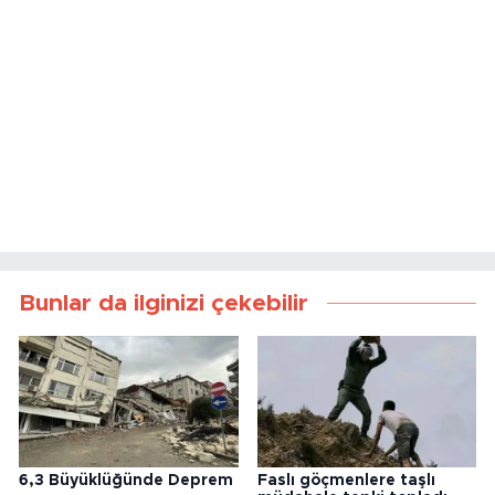
Bunlar da ilginizi çekebilir
6,3 Büyüklüğünde Deprem
Faslı göçmenlere taşlı