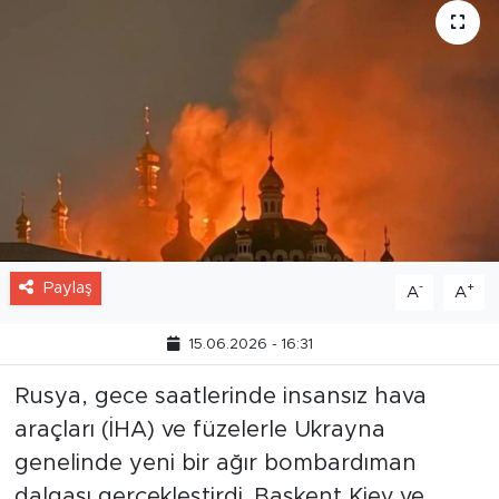
Paylaş
-
+
A
A
15.06.2026 - 16:31
Rusya, gece saatlerinde insansız hava
araçları (İHA) ve füzelerle Ukrayna
genelinde yeni bir ağır bombardıman
dalgası gerçekleştirdi. Başkent Kiev ve