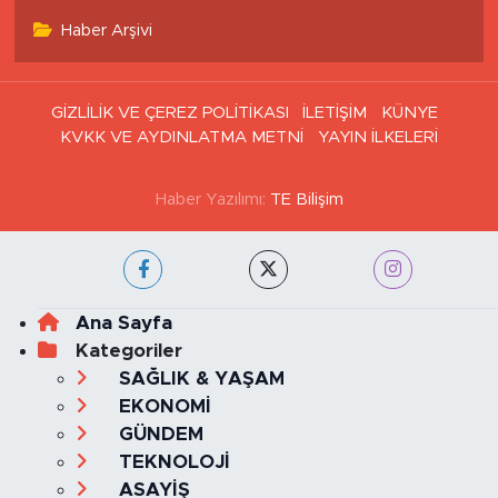
Haber Arşivi
GİZLİLİK VE ÇEREZ POLİTİKASI
İLETİŞİM
KÜNYE
KVKK VE AYDINLATMA METNİ
YAYIN İLKELERİ
Haber Yazılımı:
TE Bilişim
Ana Sayfa
Kategoriler
SAĞLIK & YAŞAM
EKONOMİ
GÜNDEM
TEKNOLOJİ
ASAYİŞ