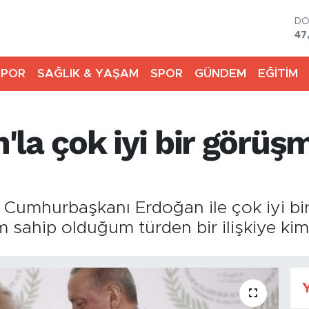
D
47
E
55
SPOR
SAĞLIK & YAŞAM
SPOR
GÜNDEM
EĞİTİM
ST
64
GR
65
la çok iyi bir görüş
Bİ
13
BI
64
umhurbaşkanı Erdoğan ile çok iyi bir
m sahip olduğum türden bir ilişkiye kim
Y