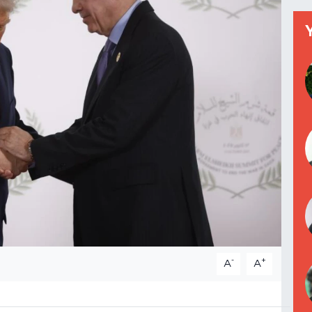
-
+
A
A