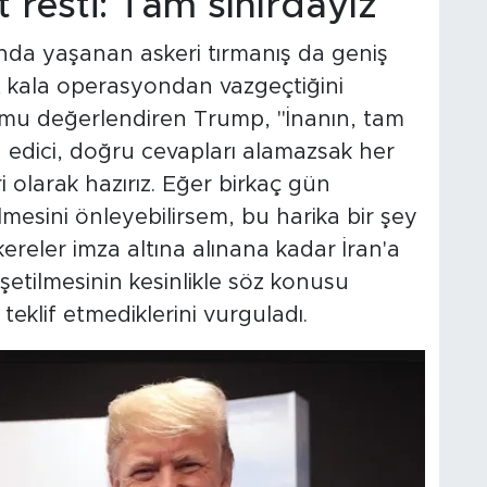
t resti: Tam sınırdayız
nda yaşanan askeri tırmanış da geniş
at kala operasyondan vazgeçtiğini
mu değerlendiren Trump, "İnanın, tam
n edici, doğru cevapları alamazsak her
ri olarak hazırız. Eğer birkaç gün
lmesini önleyebilirsem, bu harika bir şey
reler imza altına alınana kadar İran'a
şetilmesinin kesinlikle söz konusu
teklif etmediklerini vurguladı.