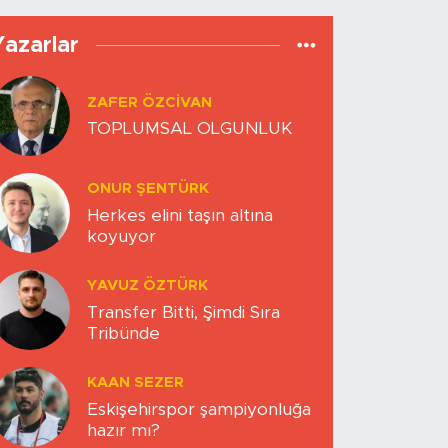
Yazarlar
ZAFER ÖZCIVAN
TOPLUMSAL OLGUNLUK
ONUR ŞENTÜRK
Herkes elini taşın altına
koyuyor
YAVUZ ÖZTÜRK
Transfer Bitti, Şimdi Sıra
Tribünde
KAAN SEZER
Eskişehirspor şampiyonluğa
hazır mı?