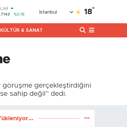
°
OLAR
18
İstanbul
,7143
%0.16
URO
,0317
%-0.02
KÜLTÜR & SANAT
ERLİN
,2463
%0.07
AM ALTIN
10.40
%0.45
me
ST100
.799
%70
TCOIN
.225,61
%-0.63
 görüşme gerçekleştirdiğini
se sahip değil" dedi.
ükleniyor...