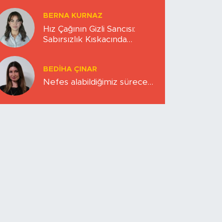
BERNA KURNAZ
Hız Çağının Gizli Sancısı:
Sabırsızlık Kıskacında
Zihinlerimiz
BEDIHA ÇINAR
Nefes alabildiğimiz sürece…