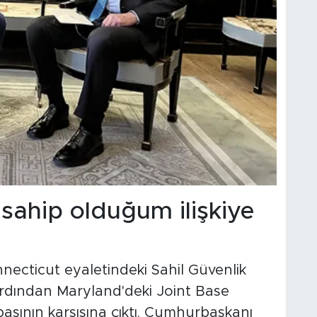
sahip olduğum ilişkiye
cticut eyaletindeki Sahil Güvenlik
rdından Maryland'deki Joint Base
asının karşısına çıktı. Cumhurbaşkanı