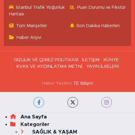
İstanbul Trafik Yoğunluk
Puan Durumu ve Fikstür
Haritası
Tüm Manşetler
Son Dakika Haberleri
Haber Arşivi
GİZLİLİK VE ÇEREZ POLİTİKASI
İLETİŞİM
KÜNYE
KVKK VE AYDINLATMA METNİ
YAYIN İLKELERİ
Haber Yazılımı:
TE Bilişim
Ana Sayfa
Kategoriler
SAĞLIK & YAŞAM