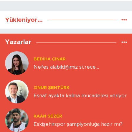
Yükleniyor...
Yazarlar
BEDIHA ÇINAR
Nefes alabildiğimiz sürece…
ONUR ŞENTÜRK
Esnaf ayakta kalma mücadelesi veriyor
KAAN SEZER
Eskişehirspor şampiyonluğa hazır mı?