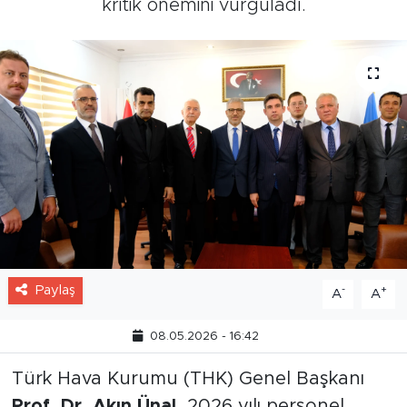
kritik önemini vurguladı.
Paylaş
-
+
A
A
08.05.2026 - 16:42
Türk Hava Kurumu (THK) Genel Başkanı
Prof. Dr. Akın Ünal
, 2026 yılı personel