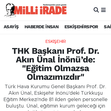
ASAYİŞ
HABERDE İNSAN
ESKİŞEHİRSPOR
SA
ESKİŞEHİR
THK Başkanı Prof. Dr.
Akın Ünal İnönü’de:
"Eğitim Olmazsa
Olmazımızdır"
Türk Hava Kurumu Genel Başkanı Prof. Dr.
Akın Ünal, Eskişehir İnönü'deki Türkkuşu
Eğitim Merkezi'nde 81 ilden gelen personelle
buluştu. Ünal, eğitimin kurum geleceği için