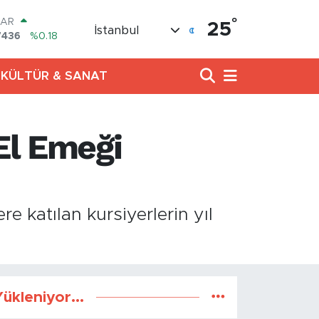
°
LAR
25
İstanbul
7436
%0.18
RO
2510
%0.32
KÜLTÜR & SANAT
RLİN
4811
%0.38
M ALTIN
0.55
%0.03
El Emeği
T100
779
%-14
COIN
944,08
%-0.18
e katılan kursiyerlerin yıl
ükleniyor...