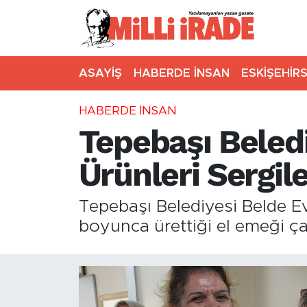
ASAYİŞ
HABERDE İNSAN
ESKİŞEHİR
HABERDE İNSAN
Tepebaşı Beledi
Ürünleri Sergil
Tepebaşı Belediyesi Belde Evl
boyunca ürettiği el emeği ç