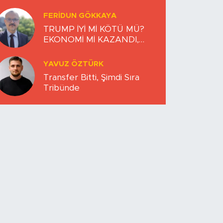
FERIDUN GÖKKAYA
TRUMP İYİ Mİ KÖTÜ MÜ?
EKONOMİ Mİ KAZANDI,
DÜNYA MI KAYBETTİ?
YAVUZ ÖZTÜRK
Transfer Bitti, Şimdi Sıra
Tribünde