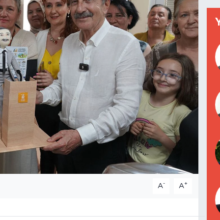
-
+
A
A