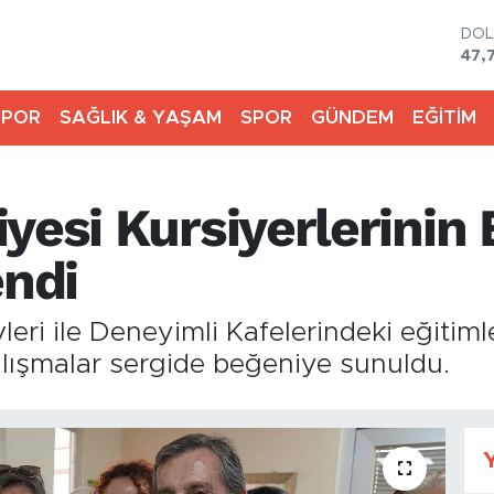
DO
47,
EU
55,
SPOR
SAĞLIK & YAŞAM
SPOR
GÜNDEM
EĞİTİM
STE
64,
GRA
666
yesi Kursiyerlerinin 
BİS
13.
BIT
endi
64.
eri ile Deneyimli Kafelerindeki eğitimler
alışmalar sergide beğeniye sunuldu.
Y