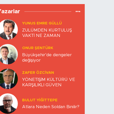
Yazarlar
YUNUS EMRE GÜLLÜ
ZULÜMDEN KURTULUŞ
VAKTİ NE ZAMAN
ONUR ŞENTÜRK
Büyükşehir’de dengeler
değişiyor
ZAFER ÖZCIVAN
YÖNETİŞİM KÜLTÜRÜ VE
KARŞILIKLI GÜVEN
BULUT YİĞİTTEPE
Atlara Neden Soldan Binilir?