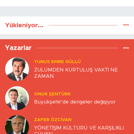
Yükleniyor...
Yazarlar
YUNUS EMRE GÜLLÜ
ZULÜMDEN KURTULUŞ VAKTİ NE
ZAMAN
ONUR ŞENTÜRK
Büyükşehir’de dengeler değişiyor
ZAFER ÖZCIVAN
YÖNETİŞİM KÜLTÜRÜ VE KARŞILIKLI