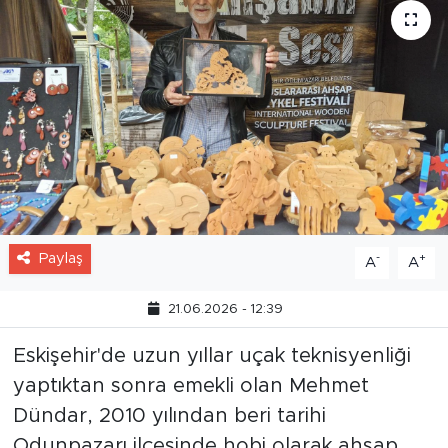
Paylaş
-
+
A
A
21.06.2026 - 12:39
Eskişehir'de uzun yıllar uçak teknisyenliği
yaptıktan sonra emekli olan Mehmet
Dündar, 2010 yılından beri tarihi
Odunpazarı ilçesinde hobi olarak ahşap