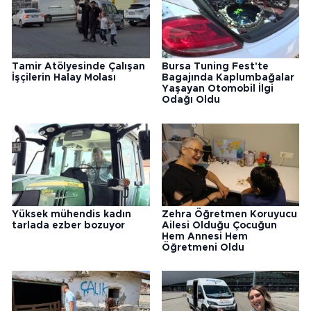
Tamir Atölyesinde Çalışan
Bursa Tuning Fest'te
İşçilerin Halay Molası
Bagajında Kaplumbağalar
Yaşayan Otomobil İlgi
Odağı Oldu
Yüksek mühendis kadın
Zehra Öğretmen Koruyucu
tarlada ezber bozuyor
Ailesi Olduğu Çocuğun
Hem Annesi Hem
Öğretmeni Oldu